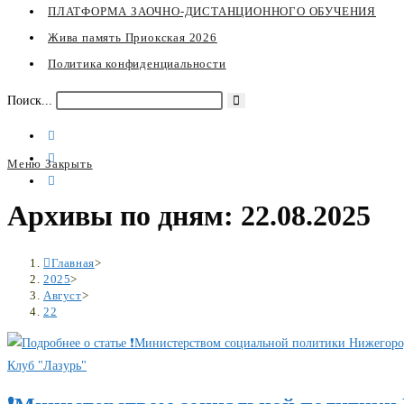
ПЛАТФОРМА ЗАОЧНО-ДИСТАНЦИОННОГО ОБУЧЕНИЯ
Жива память Приокская 2026
Политика конфиденциальности
Искать
Поиск...
Меню
Закрыть
Переключите
Архивы по дням: 22.08.2025
кнопку,
чтобы
развернуть
Главная
>
или
2025
>
Август
>
свернуть
22
меню
Клуб "Лазурь"