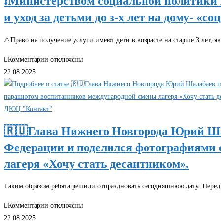
❗Министерством социальной политики 
и уход за детьми до з-х лет на дому- «с
⚠Право на получение услуги имеют дети в возрасте на старше 3 лет,
к
Комментарии
отключены
записи
22.08.2025
❗Министерством
социальной
политики
ДЮЦ "Контакт"
Нижегородской
🇷🇺Глава Нижнего Новгорода Юрий Шал
области
Федерации и поделился фотографиями
организована
новая
лагеря «Хочу стать десантником».
услуга-
кратковременный
Таким образом ребята решили отпраздновать сегодняшнюю дату. Пере
присмотр
к
Комментарии
отключены
и
записи
22.08.2025
уход