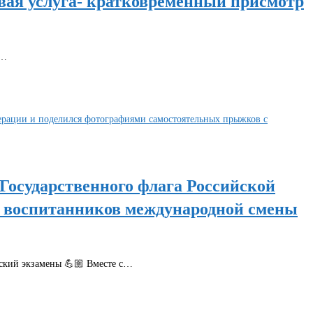
вая услуга- кратковременный присмотр
,…
Государственного флага Российской
 воспитанников международной смены
еский экзамены 💪🏼 Вместе с…