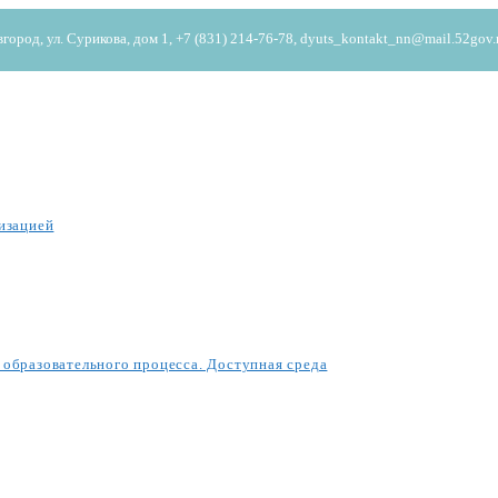
од, ул. Сурикова, дом 1, +7 (831) 214-76-78, dyuts_kontakt_nn@mail.52gov.
изацией
образовательного процесса. Доступная среда