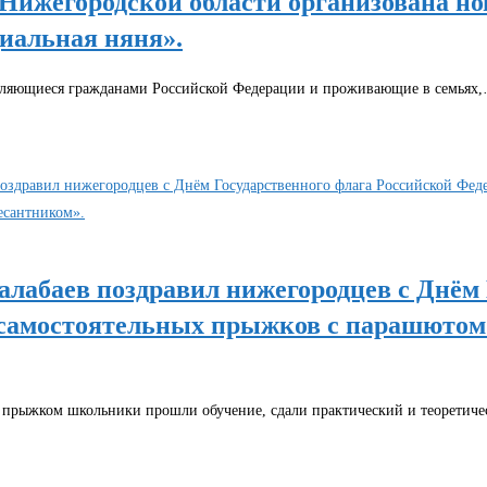
Нижегородской области организована но
оциальная няня».
 являющиеся гражданами Российской Федерации и проживающие в семьях
абаев поздравил нижегородцев с Днём 
 самостоятельных прыжков с парашютом
д прыжком школьники прошли обучение, сдали практический и теоретич