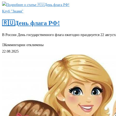
🇷🇺
за
Глава
Клуб "Знамя"
детьми
Нижнего
до
🇷🇺День флага РФ!
Новгорода
з-
Юрий
х
В России День государственного флага ежегодно празднуется 22 авгус
Шалабаев
лет
поздравил
на
к
Комментарии
отключены
нижегородцев
дому-
записи
22.08.2025
с
«социальная
🇷🇺
Днём
няня».
День
Государственного
флага
флага
РФ!
Российской
Федерации
и
поделился
фотографиями
самостоятельных