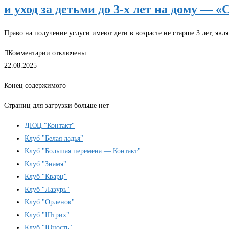
и уход за детьми до 3-х лет на дому — 
Право на получение услуги имеют дети в возрасте не старше 3 лет, 
к
Комментарии
отключены
записи
22.08.2025
Министерством
Конец содержимого
социальной
политики
Страниц для загрузки больше нет
Нижегородской
ДЮЦ "Контакт"
области
Клуб "Белая ладья"
организована
Клуб "Большая перемена — Контакт"
новая
Клуб "Знамя"
услуга,
Клуб "Кварц"
кратковременный
Клуб "Лазурь"
присмотр
Клуб "Орленок"
и
Клуб "Штрих"
уход
Клуб "Юность"