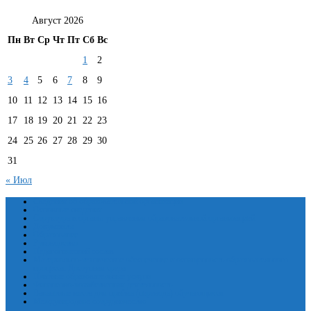
Август 2026
Пн
Вт
Ср
Чт
Пт
Сб
Вс
1
2
3
4
5
6
7
8
9
10
11
12
13
14
15
16
17
18
19
20
21
22
23
24
25
26
27
28
29
30
31
« Июл
Сведения об образовательной организации
Основные сведения
Структура и органы управления образовательной организацией
Документы
Образование
Руководство
Педагогический состав
Материально-техническое обеспечение и оснащенность образовательного
процесса. Доступная среда
Платные образовательные услуги
Финансово-хозяйственная деятельность
Вакантные места для приёма (перевода) обучающихся
Международное сотрудничество