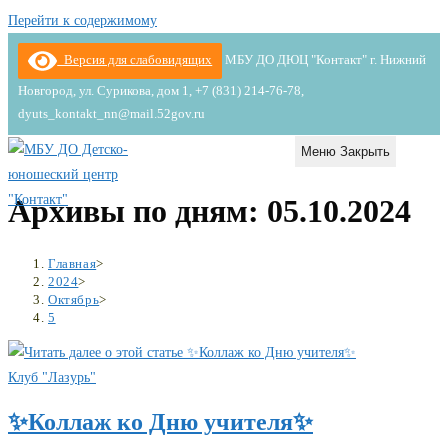
Перейти к содержимому
Версия для слабовидящих
МБУ ДО ДЮЦ "Контакт" г. Нижний
Новгород, ул. Сурикова, дом 1, +7 (831) 214-76-78,
dyuts_kontakt_nn@mail.52gov.ru
Меню
Закрыть
Архивы по дням: 05.10.2024
Главная
>
2024
>
Октябрь
>
5
Клуб "Лазурь"
✨Коллаж ко Дню учителя✨