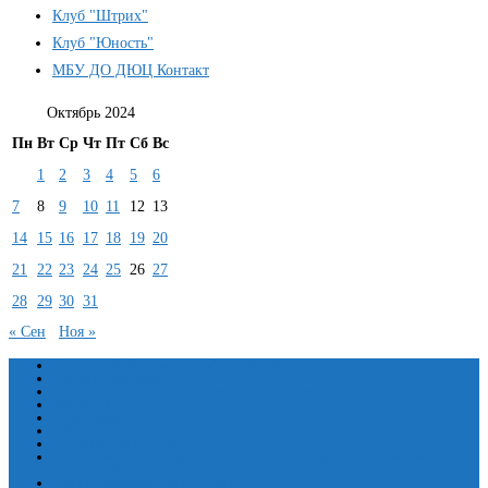
Клуб "Штрих"
Клуб "Юность"
МБУ ДО ДЮЦ Контакт
Октябрь 2024
Пн
Вт
Ср
Чт
Пт
Сб
Вс
1
2
3
4
5
6
7
8
9
10
11
12
13
14
15
16
17
18
19
20
21
22
23
24
25
26
27
28
29
30
31
« Сен
Ноя »
Сведения об образовательной организации
Основные сведения
Структура и органы управления образовательной организацией
Документы
Образование
Руководство
Педагогический состав
Материально-техническое обеспечение и оснащенность образовательного
процесса. Доступная среда
Платные образовательные услуги