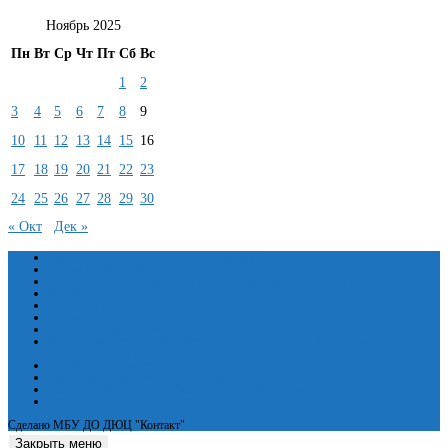
Ноябрь 2025
Пн
Вт
Ср
Чт
Пт
Сб
Вс
1
2
3
4
5
6
7
8
9
10
11
12
13
14
15
16
17
18
19
20
21
22
23
24
25
26
27
28
29
30
« Окт
Дек »
Сведения об образовательной организации
Основные сведения
Структура и органы управления образовательной организацией
Документы
Образование
Руководство
Педагогический состав
Материально-техническое обеспечение и оснащенность образовательного
процесса. Доступная среда
Платные образовательные услуги
Финансово-хозяйственная деятельность
Вакантные места для приёма (перевода) обучающихся
Международное сотрудничество
Сделано МБУ ДО ДЮЦ "Контакт"
Закрыть меню