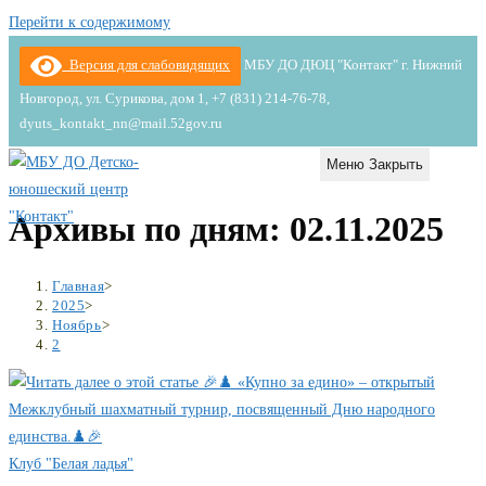
Перейти к содержимому
Версия для слабовидящих
МБУ ДО ДЮЦ "Контакт" г. Нижний
Новгород, ул. Сурикова, дом 1, +7 (831) 214-76-78,
dyuts_kontakt_nn@mail.52gov.ru
Меню
Закрыть
Архивы по дням: 02.11.2025
Главная
>
2025
>
Ноябрь
>
2
Клуб "Белая ладья"