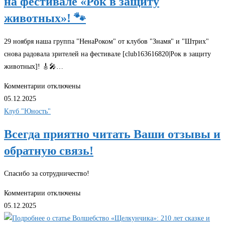
на фестивале «Рок в защиту
животных»! 🐾
29 ноября наша группа "НенаРоком" от клубов "Знамя" и "Штрих"
снова радовала зрителей на фестивале [club163616820|Рок в защиту
животных]! 🎸🎤…
к
Комментарии
отключены
записи
05.12.2025
🤘
Клуб "Юность"
[club222699584|
Всегда приятно читать Ваши отзывы и
Группа
обратную связь!
НенаРоКом]
на
фестивале
Спасибо за сотрудничество!
«Рок
к
Комментарии
отключены
в
записи
05.12.2025
защиту
Всегда
животных»!