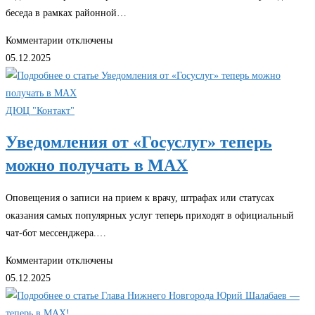
новогодняя
беседа в рамках районной…
магия!
🎄
к
Комментарии
отключены
✨
записи
05.12.2025
❗Районная
акция
«Стоп
ДЮЦ "Контакт"
ВИЧ/
Уведомления от «Госуслуг» теперь
СПИД»❗
можно получать в МАХ
Оповещения о записи на прием к врачу, штрафах или статусах
оказания самых популярных услуг теперь приходят в официальный
чат-бот мессенджера.…
к
Комментарии
отключены
записи
05.12.2025
Уведомления
от