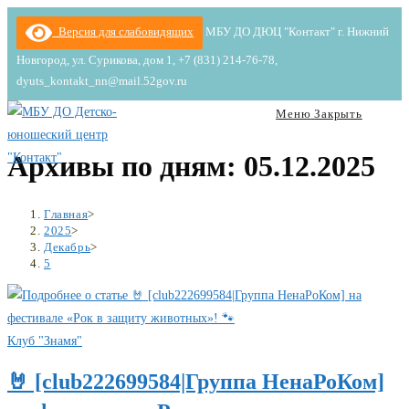
Перейти
Версия для слабовидящих
МБУ ДО ДЮЦ "Контакт" г. Нижний
к
Новгород, ул. Сурикова, дом 1, +7 (831) 214-76-78,
содержимому
dyuts_kontakt_nn@mail.52gov.ru
Меню
Закрыть
Архивы по дням: 05.12.2025
Главная
>
2025
>
Декабрь
>
5
Клуб "Знамя"
🤘 [club222699584|Группа НенаРоКом]