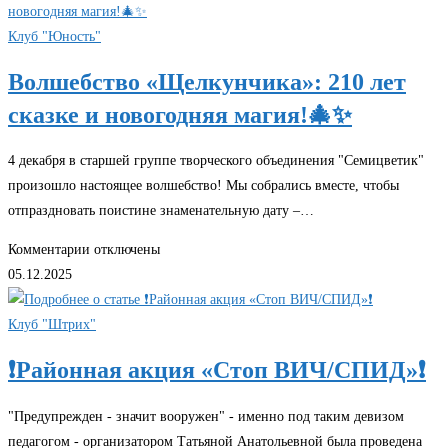
приятно
🐾
читать
Клуб "Юность"
Ваши
Волшебство «Щелкунчика»: 210 лет
отзывы
сказке и новогодняя магия!🎄✨
и
обратную
связь!
4 декабря в старшей группе творческого объединения "Семицветик"
произошло настоящее волшебство! Мы собрались вместе, чтобы
отпраздновать поистине знаменательную дату –…
к
Комментарии
отключены
записи
05.12.2025
Волшебство
«Щелкунчика»:
Клуб "Штрих"
210
❗Районная акция «Стоп ВИЧ/СПИД»❗
лет
сказке
"Предупрежден - значит вооружен" - именно под таким девизом
и
педагогом - организатором Татьяной Анатольевной была проведена