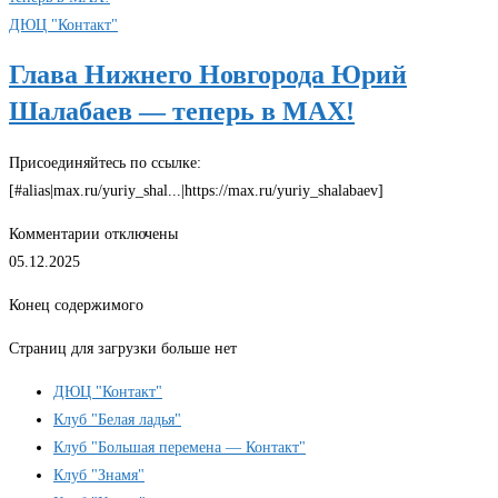
«Госуслуг»
ДЮЦ "Контакт"
теперь
Глава Нижнего Новгорода Юрий
можно
Шалабаев — теперь в МАХ!
получать
в
МАХ
Присоединяйтесь по ссылке:
[#alias|max.ru/yuriy_shal...|https://max.ru/yuriy_shalabaev]
к
Комментарии
отключены
записи
05.12.2025
Глава
Конец содержимого
Нижнего
Новгорода
Страниц для загрузки больше нет
Юрий
ДЮЦ "Контакт"
Шалабаев
Клуб "Белая ладья"
—
Клуб "Большая перемена — Контакт"
теперь
Клуб "Знамя"
в