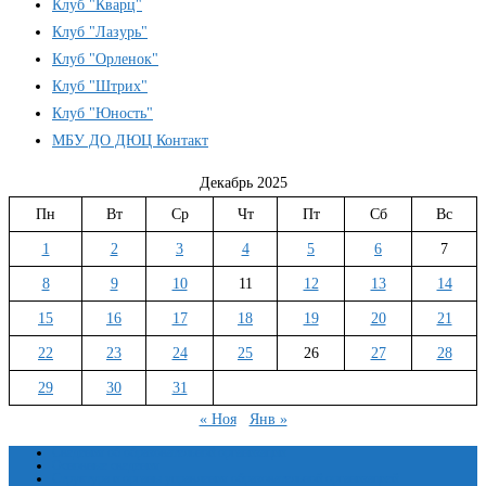
Клуб "Кварц"
МАХ!
Клуб "Лазурь"
Клуб "Орленок"
Клуб "Штрих"
Клуб "Юность"
МБУ ДО ДЮЦ Контакт
Декабрь 2025
Пн
Вт
Ср
Чт
Пт
Сб
Вс
1
2
3
4
5
6
7
8
9
10
11
12
13
14
15
16
17
18
19
20
21
22
23
24
25
26
27
28
29
30
31
« Ноя
Янв »
Сведения об образовательной организации
Основные сведения
Структура и органы управления образовательной организацией