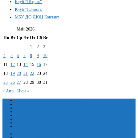
Клуб "Штрих"
Клуб "Юность"
МБУ ДО ДЮЦ Контакт
Май 2026
Пн
Вт
Ср
Чт
Пт
Сб
Вс
1
2
3
4
5
6
7
8
9
10
11
12
13
14
15
16
17
18
19
20
21
22
23
24
25
26
27
28
29
30
31
« Апр
Июн »
Сведения об образовательной организации
Основные сведения
Структура и органы управления образовательной организацией
Документы
Образование
Руководство
Педагогический состав
Материально-техническое обеспечение и оснащенность образовательного
процесса. Доступная среда
Платные образовательные услуги
Финансово-хозяйственная деятельность