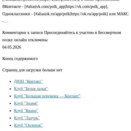
ВКонтакте - [#alias|vk.com/polk_app|https://vk.com/polk_app],
Одноклассники - [#alias|ok.ru/app/polk|https://ok.ru/app/polk] или МАКС
-…
Комментарии
к записи Присоединяйтесь к участию в Бессмертном
полку онлайн
отключены
04.05.2026
Конец содержимого
Страниц для загрузки больше нет
ДЮЦ "Контакт"
Клуб "Белая ладья"
Клуб "Большая перемена — Контакт"
Клуб "Знамя"
Клуб "Кварц"
Клуб "Лазурь"
Клуб "Орленок"