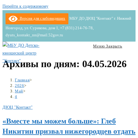
Перейти к содержимому
Версия для слабовидящих
МБУ ДО ДЮЦ "Контакт" г. Нижний
Новгород, ул. Сурикова, дом 1, +7 (831) 214-76-78,
dyuts_kontakt_nn@mail.52gov.ru
Меню
Закрыть
Архивы по дням: 04.05.2026
Главная
>
2026
>
Май
>
4
ДЮЦ "Контакт"
«Вместе мы можем больше»: Глеб
Никитин призвал нижегородцев отдать