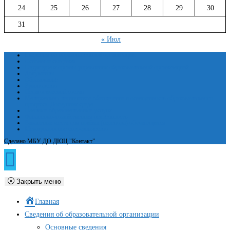
24
25
26
27
28
29
30
31
« Июл
Сведения об образовательной организации
Основные сведения
Структура и органы управления образовательной организацией
Документы
Образование
Руководство
Педагогический состав
Материально-техническое обеспечение и оснащенность образовательного
процесса. Доступная среда
Платные образовательные услуги
Финансово-хозяйственная деятельность
Вакантные места для приёма (перевода) обучающихся
Международное сотрудничество
Сделано МБУ ДО ДЮЦ "Контакт"
Закрыть меню
Главная
Сведения об образовательной организации
Основные сведения