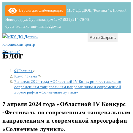
Перейти
Версия для слабовидящих
МБУ ДО ДЮЦ "Контакт" г. Нижний
к
Новгород, ул. Сурикова, дом 1, +7 (831) 214-76-78,
содержимому
dyuts_kontakt_nn@mail.52gov.ru
Меню
Закрыть
Блог
Главная
>
Клуб "Знамя"
>
7 апреля 2024 года «Областной IV Конкурс -Фестиваль по
современным танцевальным направлениям и современной
хореографии «Солнечные лучики».
7 апреля 2024 года «Областной IV Конкурс
-Фестиваль по современным танцевальным
направлениям и современной хореографии
«Солнечные лучики».