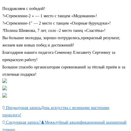
Поздравляем с победой!
?»Стремление-2 » — 1 место с танцем «Медомания»!
?»Стремление-1″ — 2 место с танцем «Озорные бурундуки»!
?Полина Шиянова, 7 лет, соло -2 место танец «Сластёна»!
Вы большие молодцы, хорошо потрудились,прекрасный результат,
желаем вам новых побед и достижений!
Благодарим нашего педагога Семенову Елизавету Сергеевну за
прекрасную работу!
Большое спасибо организаторам соревнований за тёплый приём и за
отличные подарки!
Читать
Предыдущая запись
День искусства с великими мастерами
далее
прошлого!
Следующая запись
?♟️Межклубный квалификационный шахматный
статьи
турнир.