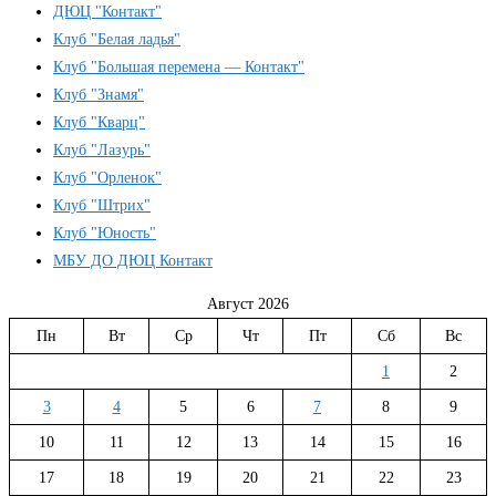
ДЮЦ "Контакт"
Клуб "Белая ладья"
Клуб "Большая перемена — Контакт"
Клуб "Знамя"
Клуб "Кварц"
Клуб "Лазурь"
Клуб "Орленок"
Клуб "Штрих"
Клуб "Юность"
МБУ ДО ДЮЦ Контакт
Август 2026
Пн
Вт
Ср
Чт
Пт
Сб
Вс
1
2
3
4
5
6
7
8
9
10
11
12
13
14
15
16
17
18
19
20
21
22
23