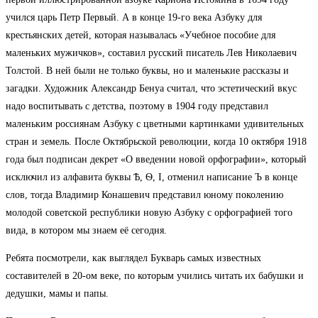
учился царь Петр Первый. А в конце 19-го века Азбуку для
крестьянских детей, которая называлась «Учебное пособие для
маленьких мужичков», составил русский писатель Лев Николаевич
Толстой. В ней были не только буквы, но и маленькие рассказы и
загадки. Художник Александр Бенуа считал, что эстетический вкус
надо воспитывать с детства, поэтому в 1904 году представил
маленьким россиянам Азбуку с цветными картинками удивительных
стран и земель. После Октябрьской революции, когда 10 октября 1918
года был подписан декрет «О введении новой орфографии», который
исключил из алфавита буквы Ѣ, Ѳ, I, отменил написание Ъ в конце
слов, тогда Владимир Конашевич представил юному поколению
молодой советской республики новую Азбуку с орфографией того
вида, в котором мы знаем её сегодня.
Ребята посмотрели, как выглядел Букварь самых известных
составителей в 20-ом веке, по которым учились читать их бабушки и
дедушки, мамы и папы.