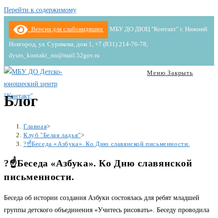
Перейти к содержимому
Версия для слабовидящих
МБУ ДО ДЮЦ "Контакт" г. Нижний
Новгород, ул. Сурикова, дом 1, +7 (831) 214-76-78,
dyuts_kontakt_nn@mail.52gov.ru
Меню
Закрыть
Блог
Главная
>
Клуб "Белая ладья"
>
?☝️Беседа «Азбука». Ко Дню славянской письменности.
?☝️Беседа «Азбука». Ко Дню славянской
письменности.
Беседа об истории создания Азбуки состоялась для ребят младшей
группы детского объединения «Учитесь рисовать». Беседу проводила