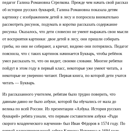
педагог Галина Романовна Стрелкова. Прежде чем начать свой рассказ
об истории русских букварей, Галина Романовна показала детям
картинку с изображением детей в лесу и попросила внимательно
рассмотреть рисунок, подумать и коротко рассказать содержание
рисунка. Оказалось, что дети словесно не умеют выражать свои мысли
от восприятия картинки: двое детей в лесу, они пришли собирать
грибы, но они не собирают, а кричат, видимо они потерялись. Педагог
пояснила, что с таких картинок начинается Букварь, чтобы ребёнок
умел рассказать то, что он видит, своими словами. Многие ребятки
пойдут в этом году в первый класс, некоторые уже умеют читать, а
некоторые не уверенно читают. Первая книга, по которой дети учатся
читать — Букварь.
Из рассказанного учителем, ребятам было трудно поверить, что
давным-давно не было азбуки, которой бы обучались от мала до
велика по всей России. Из презентации «Азбука. История русских
букварей» ребята узнали, что первым составителем азбуки «Ради
скорого младенческого научения» был Иван Фёдоров в 1574 году. По
первой иллюстрированной азбуке Кариона Истомина в 1694 году