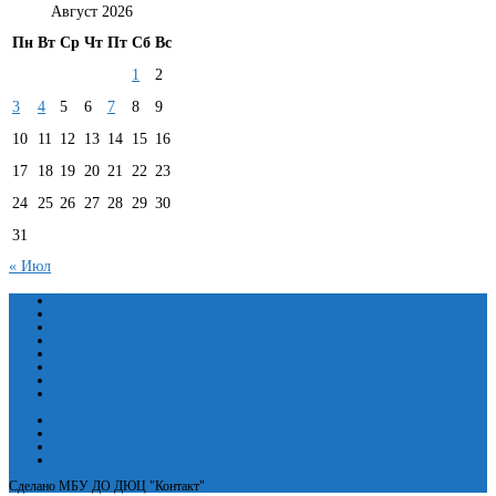
Август 2026
Пн
Вт
Ср
Чт
Пт
Сб
Вс
1
2
3
4
5
6
7
8
9
10
11
12
13
14
15
16
17
18
19
20
21
22
23
24
25
26
27
28
29
30
31
« Июл
Сведения об образовательной организации
Основные сведения
Структура и органы управления образовательной организацией
Документы
Образование
Руководство
Педагогический состав
Материально-техническое обеспечение и оснащенность образовательного
процесса. Доступная среда
Платные образовательные услуги
Финансово-хозяйственная деятельность
Вакантные места для приёма (перевода) обучающихся
Международное сотрудничество
Сделано МБУ ДО ДЮЦ "Контакт"