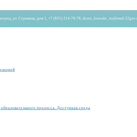
од, ул. Сурикова, дом 1, +7 (831) 214-76-78, dyuts_kontakt_nn@mail.52gov.
изацией
образовательного процесса. Доступная среда