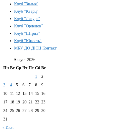
Клуб "Знамя"
Клуб "Кварц"
Клуб "Лазурь"
Клуб "Орленок"
Клуб "Штрих"
Клуб "Юность"
МБУ ДО ДЮЦ Контакт
Август 2026
Пн
Вт
Ср
Чт
Пт
Сб
Вс
1
2
3
4
5
6
7
8
9
10
11
12
13
14
15
16
17
18
19
20
21
22
23
24
25
26
27
28
29
30
31
« Июл