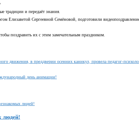
️
ые традиции и передаёт знания.
огом Елизаветой Сергеевной Семёновой, подготовили видеопоздравление
чтобы поздравить их с этим замечательным праздником.
ого движения, в преддверии осенних каникул, провела педагог-психолог
Международный день анимации!
х людей!