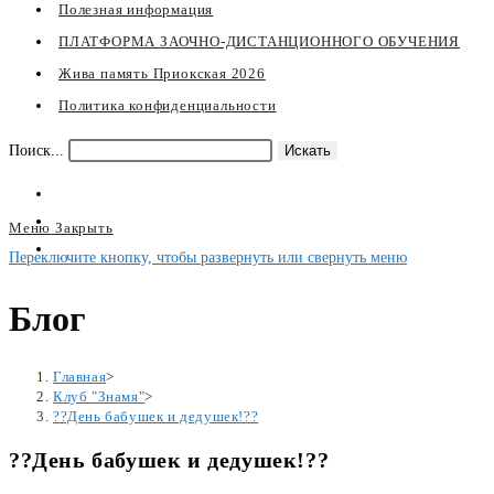
Полезная информация
ПЛАТФОРМА ЗАОЧНО-ДИСТАНЦИОННОГО ОБУЧЕНИЯ
Жива память Приокская 2026
Политика конфиденциальности
Поиск...
Искать
Меню
Закрыть
Переключите кнопку, чтобы развернуть или свернуть меню
Блог
Главная
>
Клуб "Знамя"
>
??День бабушек и дедушек!??
??День бабушек и дедушек!??