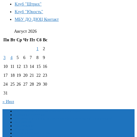
Клуб "Штрих"
Клуб "Юность"
МБУ ДО ДЮЦ Контакт
Август 2026
Пн
Вт
Ср
Чт
Пт
Сб
Вс
1
2
3
4
5
6
7
8
9
10
11
12
13
14
15
16
17
18
19
20
21
22
23
24
25
26
27
28
29
30
31
« Июл
Сведения об образовательной организации
Основные сведения
Структура и органы управления образовательной организацией
Документы
Образование
Руководство
Педагогический состав
Материально-техническое обеспечение и оснащенность образовательного