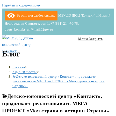
Перейти к содержимому
Версия для слабовидящих
МБУ ДО ДЮЦ "Контакт" г. Нижний
Новгород, ул. Сурикова, дом 1, +7 (831) 214-76-78,
dyuts_kontakt_nn@mail.52gov.ru
Меню
Закрыть
Блог
Главная
>
Клуб "Юность"
>
💫Детско-юношеский центр «Контакт», продолжает
реализовывать МЕГА — ПРОЕКТ «Моя страна в истории
Страны».
💫Детско-юношеский центр «Контакт»,
продолжает реализовывать МЕГА —
ПРОЕКТ «Моя страна в истории Страны».