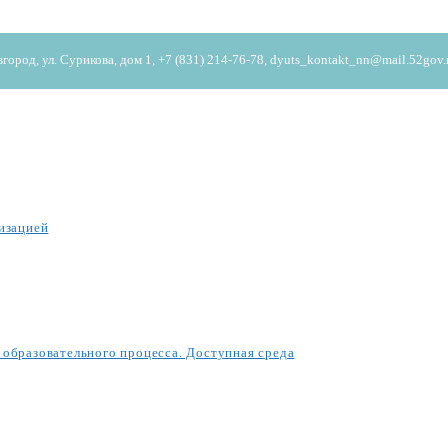
од, ул. Сурикова, дом 1, +7 (831) 214-76-78, dyuts_kontakt_nn@mail.52gov.
изацией
образовательного процесса. Доступная среда