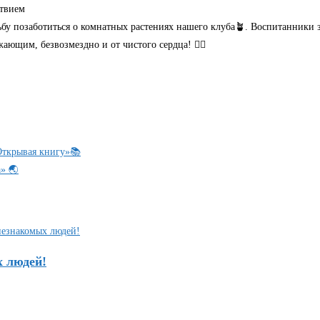
ствием
ьбу позаботиться о комнатных растениях нашего клуба🪴. Воспитанники 
ющим, безвозмездно и от чистого сердца! ❤️‍🔥
Открывая книгу»📚
» 🌏
х людей!