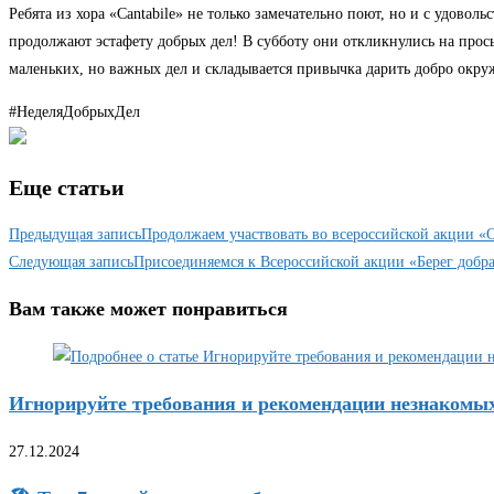
Ребята из хора «Cаntabile» не только замечательно поют, но и с удоволь
продолжают эстафету добрых дел! В субботу они откликнулись на прос
маленьких, но важных дел и складывается привычка дарить добро окружа
#НеделяДобрыхДел
Еще статьи
Предыдущая запись
Продолжаем участвовать во всероссийской акции «
Следующая запись
Присоединяемся к Всероссийской акции «Берег добра
Вам также может понравиться
Игнорируйте требования и рекомендации незнакомы
27.12.2024