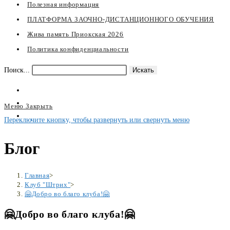
Полезная информация
ПЛАТФОРМА ЗАОЧНО-ДИСТАНЦИОННОГО ОБУЧЕНИЯ
Жива память Приокская 2026
Политика конфиденциальности
Поиск...
Искать
Меню
Закрыть
Переключите кнопку, чтобы развернуть или свернуть меню
Блог
Главная
>
Клуб "Штрих"
>
🤗Добро во благо клуба!🤗
🤗Добро во благо клуба!🤗