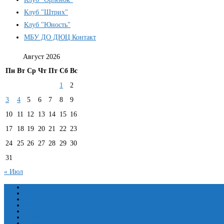
Клуб "Штрих"
Клуб "Юность"
МБУ ДО ДЮЦ Контакт
Август 2026
Пн
Вт
Ср
Чт
Пт
Сб
Вс
1
2
3
4
5
6
7
8
9
10
11
12
13
14
15
16
17
18
19
20
21
22
23
24
25
26
27
28
29
30
31
« Июл
Сведения об образовательной организации
Основные сведения
Структура и органы управления образовательной организацией
Документы
Образование
Руководство
Педагогический состав