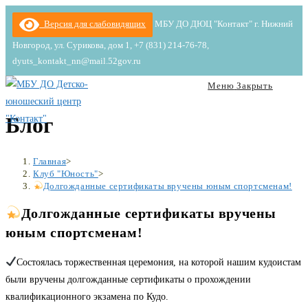
Перейти
Версия для слабовидящих
МБУ ДО ДЮЦ "Контакт" г. Нижний
к
Новгород, ул. Сурикова, дом 1, +7 (831) 214-76-78,
содержимому
dyuts_kontakt_nn@mail.52gov.ru
Меню
Закрыть
Блог
Главная
>
Клуб "Юность"
>
Долгожданные сертификаты вручены юным спортсменам!
Долгожданные сертификаты вручены
юным спортсменам!
Состоялась торжественная церемония, на которой нашим кудоистам
были вручены долгожданные сертификаты о прохождении
квалификационного экзамена по Кудо.