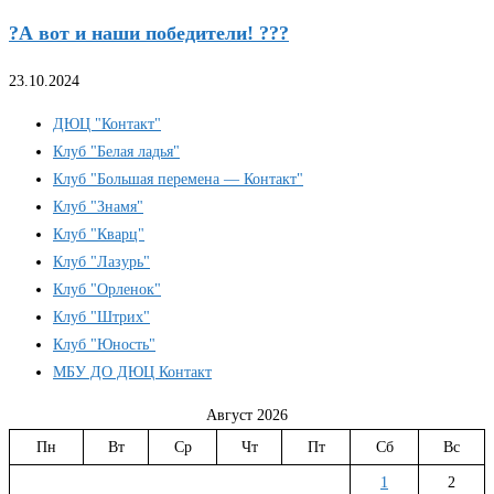
?А вот и наши победители! ???
23.10.2024
ДЮЦ "Контакт"
Клуб "Белая ладья"
Клуб "Большая перемена — Контакт"
Клуб "Знамя"
Клуб "Кварц"
Клуб "Лазурь"
Клуб "Орленок"
Клуб "Штрих"
Клуб "Юность"
МБУ ДО ДЮЦ Контакт
Август 2026
Пн
Вт
Ср
Чт
Пт
Сб
Вс
1
2