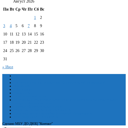
Август 2026
Пн
Вт
Ср
Чт
Пт
Сб
Вс
1
2
3
4
5
6
7
8
9
10
11
12
13
14
15
16
17
18
19
20
21
22
23
24
25
26
27
28
29
30
31
« Июл
Сведения об образовательной организации
Основные сведения
Структура и органы управления образовательной организацией
Документы
Образование
Руководство
Педагогический состав
Материально-техническое обеспечение и оснащенность образовательного
процесса. Доступная среда
Платные образовательные услуги
Финансово-хозяйственная деятельность
Вакантные места для приёма (перевода) обучающихся
Международное сотрудничество
Сделано МБУ ДО ДЮЦ "Контакт"