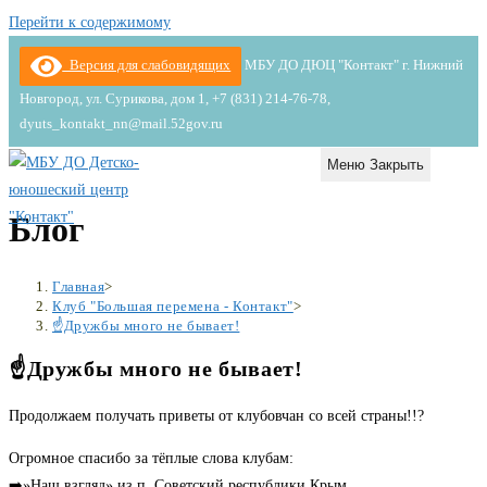
Перейти к содержимому
Версия для слабовидящих
МБУ ДО ДЮЦ "Контакт" г. Нижний
Новгород, ул. Сурикова, дом 1, +7 (831) 214-76-78,
dyuts_kontakt_nn@mail.52gov.ru
Меню
Закрыть
Блог
Главная
>
Клуб "Большая перемена - Контакт"
>
☝️Дружбы много не бывает!
☝️Дружбы много не бывает!
Продолжаем получать приветы от клубовчан со всей страны!!?
Огромное спасибо за тёплые слова клубам:
➡️»Наш взгляд» из п. Советский республики Крым