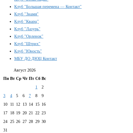
Клуб "Большая перемена — Контакт"
Клуб "Знамя"
Клуб "Кварц"
Клуб "Лазурь"
Клуб "Орленок"
Клуб "Штрих"
Клуб "Юность"
МБУ ДО ДЮЦ Контакт
Август 2026
Пн
Вт
Ср
Чт
Пт
Сб
Вс
1
2
3
4
5
6
7
8
9
10
11
12
13
14
15
16
17
18
19
20
21
22
23
24
25
26
27
28
29
30
31