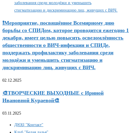
❗Мероприятие, посвящённое Всемирному дню
борьбы со СПИДом, которое проводится ежегодно 1
декабря, имеет целью повысить осведомлённость
общественности о ВИЧ-инфекции и СПИДе,
поддержать профилактику заболевания среди
молодёжи и уменьшить стигматизацию и
дискриминацию лиц, живущих с ВИЧ.
02.12.2025
🎨ТВОРЧЕСКИЕ ВЫХОДНЫЕ с Ириной
Ивановной Кураевой🎨
03.11.2025
ДЮЦ "Контакт"
Клуб "Белая ладья"