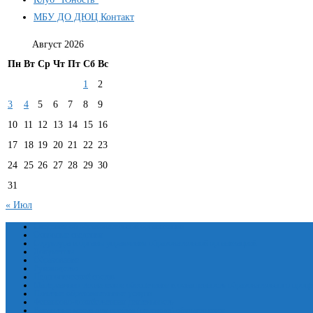
МБУ ДО ДЮЦ Контакт
Август 2026
Пн
Вт
Ср
Чт
Пт
Сб
Вс
1
2
3
4
5
6
7
8
9
10
11
12
13
14
15
16
17
18
19
20
21
22
23
24
25
26
27
28
29
30
31
« Июл
Сведения об образовательной организации
Основные сведения
Структура и органы управления образовательной организацией
Документы
Образование
Руководство
Педагогический состав
Материально-техническое обеспечение и оснащенность образовательного проце
Платные образовательные услуги
Финансово-хозяйственная деятельность
Вакантные места для приёма (перевода) обучающихся