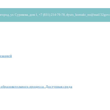
од, ул. Сурикова, дом 1, +7 (831) 214-76-78, dyuts_kontakt_nn@mail.52gov.
изацией
образовательного процесса. Доступная среда