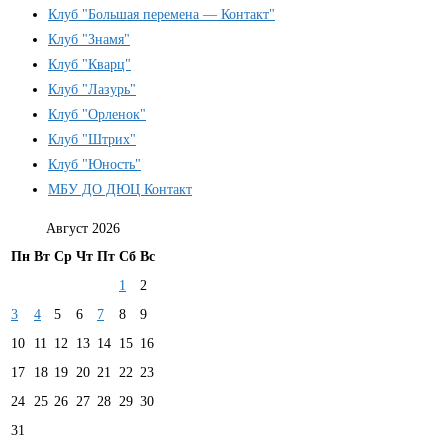
Клуб "Большая перемена — Контакт"
Клуб "Знамя"
Клуб "Кварц"
Клуб "Лазурь"
Клуб "Орленок"
Клуб "Штрих"
Клуб "Юность"
МБУ ДО ДЮЦ Контакт
Август 2026
Пн
Вт
Ср
Чт
Пт
Сб
Вс
1
2
3
4
5
6
7
8
9
10
11
12
13
14
15
16
17
18
19
20
21
22
23
24
25
26
27
28
29
30
31