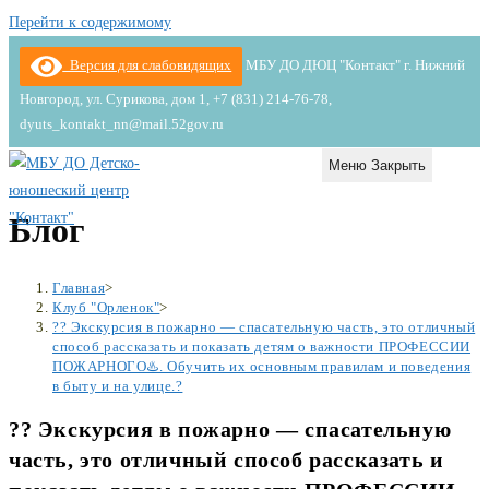
Перейти к содержимому
Версия для слабовидящих
МБУ ДО ДЮЦ "Контакт" г. Нижний
Новгород, ул. Сурикова, дом 1, +7 (831) 214-76-78,
dyuts_kontakt_nn@mail.52gov.ru
Меню
Закрыть
Блог
Главная
>
Клуб "Орленок"
>
?? Экскурсия в пожарно — спасательную часть, это отличный
способ рассказать и показать детям о важности ПРОФЕССИИ
ПОЖАРНОГО♨️. Обучить их основным правилам и поведения
в быту и на улице.?
?? Экскурсия в пожарно — спасательную
часть, это отличный способ рассказать и