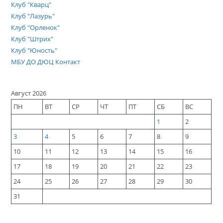
Клуб "Кварц"
Клуб "Лазурь"
Клуб "Орленок"
Клуб "Штрих"
Клуб "Юность"
МБУ ДО ДЮЦ Контакт
Август 2026
ПН
ВТ
СР
ЧТ
ПТ
СБ
ВС
1
2
3
4
5
6
7
8
9
10
11
12
13
14
15
16
17
18
19
20
21
22
23
24
25
26
27
28
29
30
31