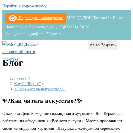
Перейти к содержимому
Версия для слабовидящих
МБУ ДО ДЮЦ "Контакт" г. Нижний
Новгород, ул. Сурикова, дом 1, +7 (831) 214-76-78,
dyuts_kontakt_nn@mail.52gov.ru
Меню
Закрыть
Блог
Главная
>
Клуб "Штрих"
>
✨?Как читать искусство?✨
✨?Как читать искусство?✨
Отмечаем День Рождение голландского художника Яна Вермеера с
ребятами из объединения «Все дети рисуют». Мастер прославился
своей легендарной картиной «Девушка с жемчужной серёжкой».