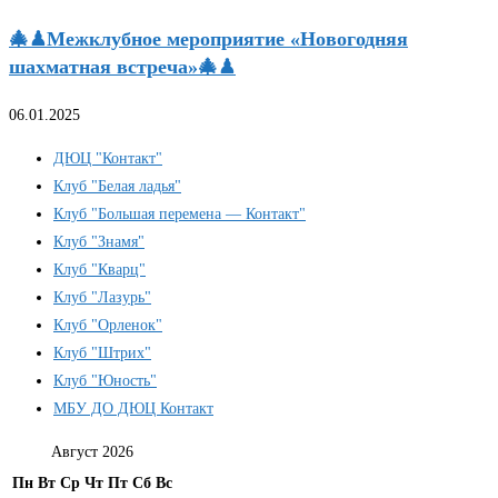
🎄♟Межклубное мероприятие «Новогодняя
шахматная встреча»🎄♟
06.01.2025
ДЮЦ "Контакт"
Клуб "Белая ладья"
Клуб "Большая перемена — Контакт"
Клуб "Знамя"
Клуб "Кварц"
Клуб "Лазурь"
Клуб "Орленок"
Клуб "Штрих"
Клуб "Юность"
МБУ ДО ДЮЦ Контакт
Август 2026
Пн
Вт
Ср
Чт
Пт
Сб
Вс