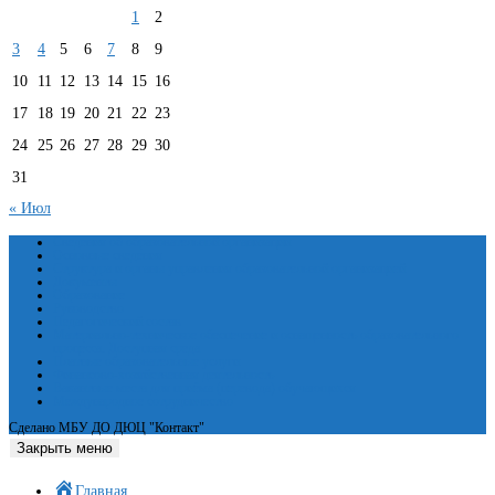
1
2
3
4
5
6
7
8
9
10
11
12
13
14
15
16
17
18
19
20
21
22
23
24
25
26
27
28
29
30
31
« Июл
Сведения об образовательной организации
Основные сведения
Структура и органы управления образовательной организацией
Документы
Образование
Руководство
Педагогический состав
Материально-техническое обеспечение и оснащенность образовательного
процесса. Доступная среда
Платные образовательные услуги
Финансово-хозяйственная деятельность
Вакантные места для приёма (перевода) обучающихся
Международное сотрудничество
Сделано МБУ ДО ДЮЦ "Контакт"
Закрыть меню
Главная