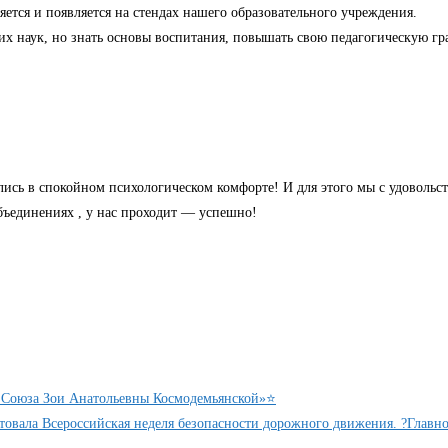
ется и появляется на стендах нашего образовательного учреждения.
х наук, но знать основы воспитания, повышать свою педагогическую гра
ись в спокойном психологическом комфорте! И для этого мы с удовольст
бъединениях , у нас проходит — успешно!
го Союза Зои Анатольевны Космодемьянской»⭐️
товала Всероссийская неделя безопасности дорожного движения. ?Главно