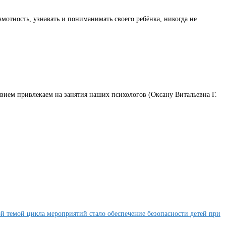
мотность, узнавать и пониманимать своего ребёнка, никогда не
вием привлекаем на занятия наших психологов (Оксану Витальевна Г.
й темой цикла мероприятий стало обеспечение безопасности детей при