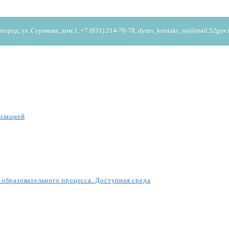
од, ул. Сурикова, дом 1, +7 (831) 214-76-78, dyuts_kontakt_nn@mail.52gov.
изацией
образовательного процесса. Доступная среда