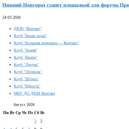
Нижний Новгород станет площадкой для форума При
24.03.2026
ДЮЦ "Контакт"
Клуб "Белая ладья"
Клуб "Большая перемена — Контакт"
Клуб "Знамя"
Клуб "Кварц"
Клуб "Лазурь"
Клуб "Орленок"
Клуб "Штрих"
Клуб "Юность"
МБУ ДО ДЮЦ Контакт
Август 2026
Пн
Вт
Ср
Чт
Пт
Сб
Вс
1
2