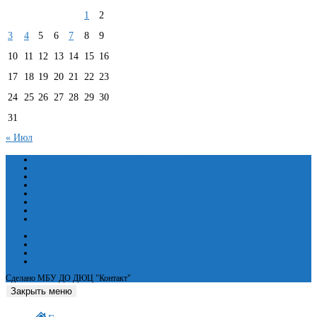
1
2
3
4
5
6
7
8
9
10
11
12
13
14
15
16
17
18
19
20
21
22
23
24
25
26
27
28
29
30
31
« Июл
Сведения об образовательной организации
Основные сведения
Структура и органы управления образовательной организацией
Документы
Образование
Руководство
Педагогический состав
Материально-техническое обеспечение и оснащенность образовательного
процесса. Доступная среда
Платные образовательные услуги
Финансово-хозяйственная деятельность
Вакантные места для приёма (перевода) обучающихся
Международное сотрудничество
Сделано МБУ ДО ДЮЦ "Контакт"
Закрыть меню