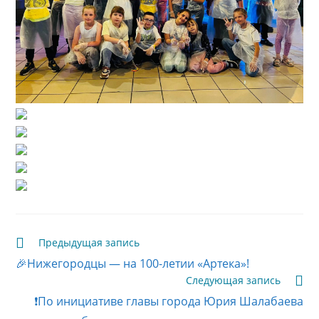
Читать
Предыдущая запись
далее
🎉Нижегородцы — на 100-летии «Артека»!
статьи
Следующая запись
❗По инициативе главы города Юрия Шалабаева