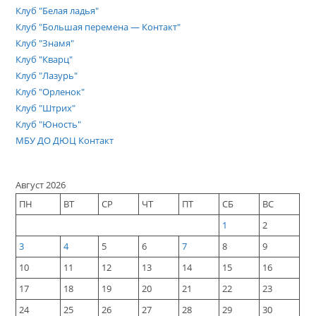
Клуб "Белая ладья"
Клуб "Большая перемена — Контакт"
Клуб "Знамя"
Клуб "Кварц"
Клуб "Лазурь"
Клуб "Орленок"
Клуб "Штрих"
Клуб "Юность"
МБУ ДО ДЮЦ Контакт
Август 2026
ПН
ВТ
СР
ЧТ
ПТ
СБ
ВС
1
2
3
4
5
6
7
8
9
10
11
12
13
14
15
16
17
18
19
20
21
22
23
24
25
26
27
28
29
30