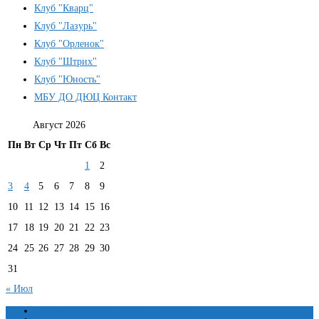
Клуб "Кварц"
Клуб "Лазурь"
Клуб "Орленок"
Клуб "Штрих"
Клуб "Юность"
МБУ ДО ДЮЦ Контакт
Август 2026
Пн
Вт
Ср
Чт
Пт
Сб
Вс
1
2
3
4
5
6
7
8
9
10
11
12
13
14
15
16
17
18
19
20
21
22
23
24
25
26
27
28
29
30
31
« Июл
Сведения об образовательной организации