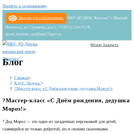
Перейти к содержимому
Версия для слабовидящих
МБУ ДО ДЮЦ "Контакт" г. Нижний
Новгород, ул. Сурикова, дом 1, +7 (831) 214-76-78,
dyuts_kontakt_nn@mail.52gov.ru
Меню
Закрыть
Блог
Главная
>
Клуб "Лазурь"
>
?Мастер-класс «С Днём рождения, дедушка Мороз!»
?Мастер-класс «С Днём рождения, дедушка
Мороз!»
? Дед Мороз — это один из загадочных персонажей для детей,
славящийся не только добротой, но и своими сказочными