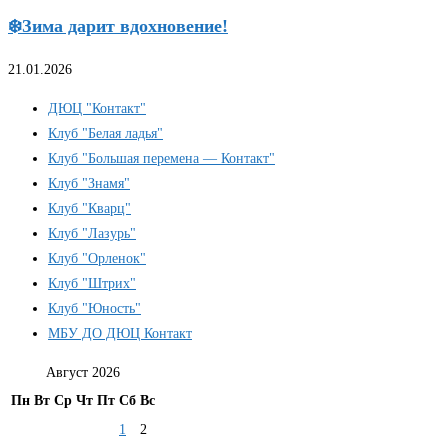
❄️Зима дарит вдохновение!
21.01.2026
ДЮЦ "Контакт"
Клуб "Белая ладья"
Клуб "Большая перемена — Контакт"
Клуб "Знамя"
Клуб "Кварц"
Клуб "Лазурь"
Клуб "Орленок"
Клуб "Штрих"
Клуб "Юность"
МБУ ДО ДЮЦ Контакт
Август 2026
Пн
Вт
Ср
Чт
Пт
Сб
Вс
1
2