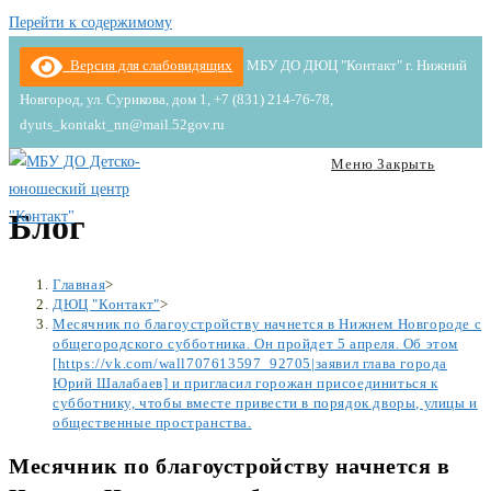
Перейти к содержимому
Версия для слабовидящих
МБУ ДО ДЮЦ "Контакт" г. Нижний
Новгород, ул. Сурикова, дом 1, +7 (831) 214-76-78,
dyuts_kontakt_nn@mail.52gov.ru
Меню
Закрыть
Блог
Главная
>
ДЮЦ "Контакт"
>
Месячник по благоустройству начнется в Нижнем Новгороде с
общегородского субботника. Он пройдет 5 апреля. Об этом
[https://vk.com/wall707613597_92705|заявил глава города
Юрий Шалабаев] и пригласил горожан присоединиться к
субботнику, чтобы вместе привести в порядок дворы, улицы и
общественные пространства.
Месячник по благоустройству начнется в