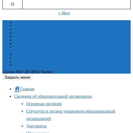
31
« Июл
Сведения об образовательной организации
Основные сведения
Структура и органы управления образовательной организацией
Документы
Образование
Руководство
Педагогический состав
Материально-техническое обеспечение и оснащенность образовательного
процесса. Доступная среда
Платные образовательные услуги
Финансово-хозяйственная деятельность
Вакантные места для приёма (перевода) обучающихся
Международное сотрудничество
Сделано МБУ ДО ДЮЦ "Контакт"
Закрыть меню
Главная
Сведения об образовательной организации
Основные сведения
Структура и органы управления образовательной
организацией
Документы