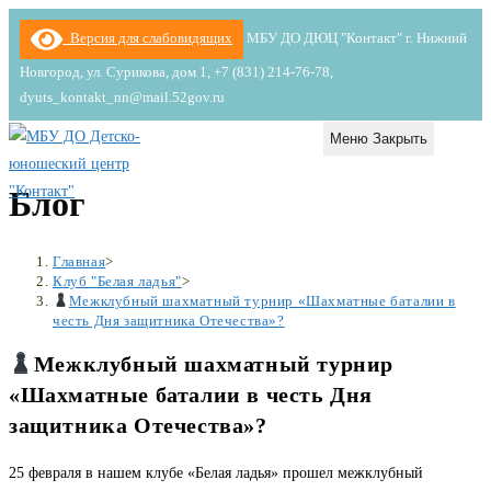
Перейти
Версия для слабовидящих
МБУ ДО ДЮЦ "Контакт" г. Нижний
к
Новгород, ул. Сурикова, дом 1, +7 (831) 214-76-78,
содержимому
dyuts_kontakt_nn@mail.52gov.ru
Меню
Закрыть
Блог
Главная
>
Клуб "Белая ладья"
>
Межклубный шахматный турнир «Шахматные баталии в
честь Дня защитника Отечества»?
Межклубный шахматный турнир
«Шахматные баталии в честь Дня
защитника Отечества»?
25 февраля в нашем клубе «Белая ладья» прошел межклубный