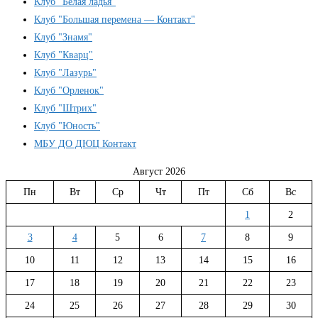
Клуб "Белая ладья"
Клуб "Большая перемена — Контакт"
Клуб "Знамя"
Клуб "Кварц"
Клуб "Лазурь"
Клуб "Орленок"
Клуб "Штрих"
Клуб "Юность"
МБУ ДО ДЮЦ Контакт
Август 2026
Пн
Вт
Ср
Чт
Пт
Сб
Вс
1
2
3
4
5
6
7
8
9
10
11
12
13
14
15
16
17
18
19
20
21
22
23
24
25
26
27
28
29
30