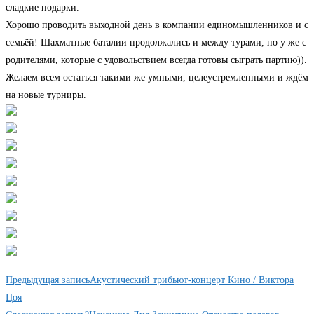
сладкие подарки.
Хорошо проводить выходной день в компании единомышленников и с
семьёй! Шахматные баталии продолжались и между турами, но у же с
родителями, которые с удовольствием всегда готовы сыграть партию)).
Желаем всем остаться такими же умными, целеустремленными и ждём
на новые турниры.
Читать
Предыдущая запись
Акустический трибьют-концерт Кино / Виктора
далее
Цоя