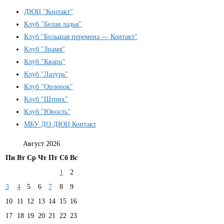
ДЮЦ "Контакт"
Клуб "Белая ладья"
Клуб "Большая перемена — Контакт"
Клуб "Знамя"
Клуб "Кварц"
Клуб "Лазурь"
Клуб "Орленок"
Клуб "Штрих"
Клуб "Юность"
МБУ ДО ДЮЦ Контакт
Август 2026
Пн
Вт
Ср
Чт
Пт
Сб
Вс
1
2
3
4
5
6
7
8
9
10
11
12
13
14
15
16
17
18
19
20
21
22
23