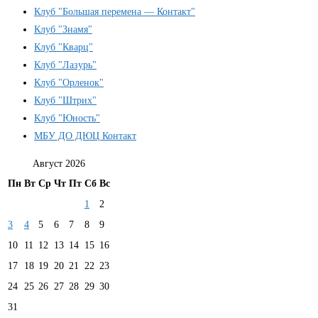
Клуб "Большая перемена — Контакт"
Клуб "Знамя"
Клуб "Кварц"
Клуб "Лазурь"
Клуб "Орленок"
Клуб "Штрих"
Клуб "Юность"
МБУ ДО ДЮЦ Контакт
Август 2026
Пн
Вт
Ср
Чт
Пт
Сб
Вс
1
2
3
4
5
6
7
8
9
10
11
12
13
14
15
16
17
18
19
20
21
22
23
24
25
26
27
28
29
30
31