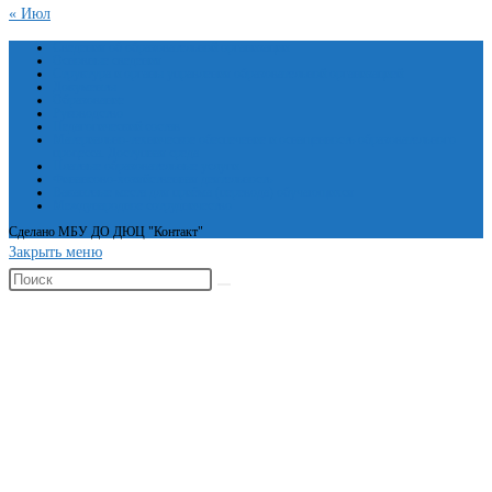
« Июл
Сведения об образовательной организации
Основные сведения
Структура и органы управления образовательной организацией
Документы
Образование
Руководство
Педагогический состав
Материально-техническое обеспечение и оснащенность образовательного
процесса. Доступная среда
Платные образовательные услуги
Финансово-хозяйственная деятельность
Вакантные места для приёма (перевода) обучающихся
Международное сотрудничество
Сделано МБУ ДО ДЮЦ "Контакт"
Закрыть меню