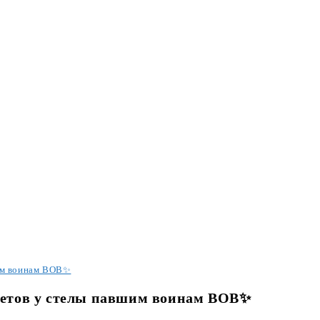
им воинам ВОВ✨
етов у стелы павшим воинам ВОВ✨