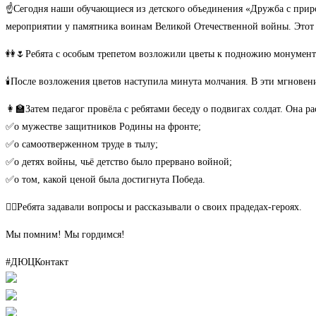
☝️Сегодня наши обучающиеся из детского объединения «Дружба с прир
мероприятии у памятника воинам Великой Отечественной войны. Этот 
👭🌷Ребята с особым трепетом возложили цветы к подножию монумента 
🕯После возложения цветов наступила минута молчания. В эти мгновени
👩‍🏫Затем педагог провёла с ребятами беседу о подвигах солдат. Она ра
✅о мужестве защитников Родины на фронте;
✅о самоотверженном труде в тылу;
✅о детях войны, чьё детство было прервано войной;
✅о том, какой ценой была достигнута Победа.
🙋‍♀️Ребята задавали вопросы и рассказывали о своих прадедах-героях.
Мы помним! Мы гордимся!
#ДЮЦКонтакт