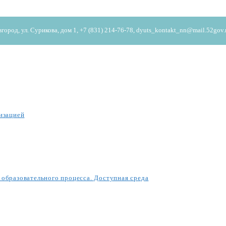
од, ул. Сурикова, дом 1, +7 (831) 214-76-78, dyuts_kontakt_nn@mail.52gov.
изацией
образовательного процесса. Доступная среда