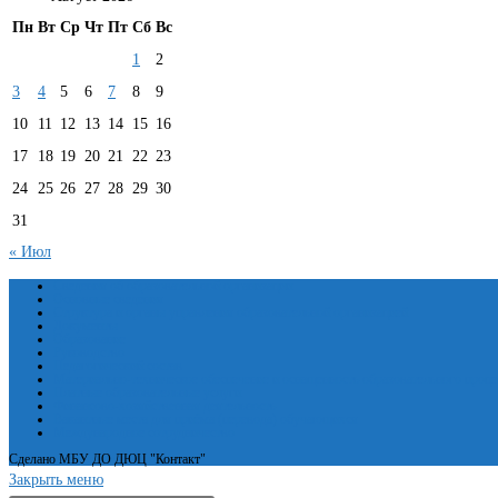
Пн
Вт
Ср
Чт
Пт
Сб
Вс
1
2
3
4
5
6
7
8
9
10
11
12
13
14
15
16
17
18
19
20
21
22
23
24
25
26
27
28
29
30
31
« Июл
Сведения об образовательной организации
Основные сведения
Структура и органы управления образовательной организацией
Документы
Образование
Руководство
Педагогический состав
Материально-техническое обеспечение и оснащенность образовательного проце
Платные образовательные услуги
Финансово-хозяйственная деятельность
Вакантные места для приёма (перевода) обучающихся
Международное сотрудничество
Сделано МБУ ДО ДЮЦ "Контакт"
Закрыть меню