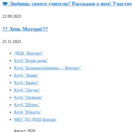
❤️ Любишь своего учителя? Расскажи о нем! Участ
22.09.2023
?? День Матери!??
25.11.2023
ДЮЦ "Контакт"
Клуб "Белая ладья"
Клуб "Большая перемена — Контакт"
Клуб "Знамя"
Клуб "Кварц"
Клуб "Лазурь"
Клуб "Орленок"
Клуб "Штрих"
Клуб "Юность"
МБУ ДО ДЮЦ Контакт
Август 2026