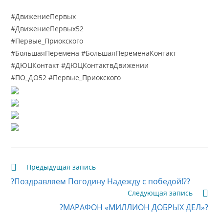
#ДвижениеПервых
#ДвижениеПервых52
#Первые_Приокского
#БольшаяПеремена #БольшаяПеременаКонтакт
#ДЮЦКонтакт #ДЮЦКонтактвДвижении
#ПО_ДО52 #Первые_Приокского
Читать
Предыдущая запись
далее
?Поздравляем Погодину Надежду с победой!??
статьи
Следующая запись
?МАРАФОН «МИЛЛИОН ДОБРЫХ ДЕЛ»?