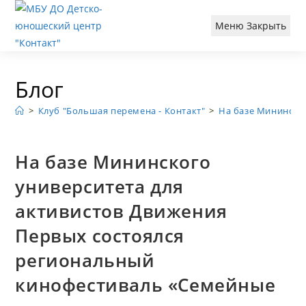
Перейти
к
Меню
Закрыть
содержимому
Блог
>
Клуб "Большая перемена - Контакт"
>
На базе Мининско
На базе Мининского
университета для
активистов Движения
Первых состоялся
региональный
кинофестиваль «Семейные