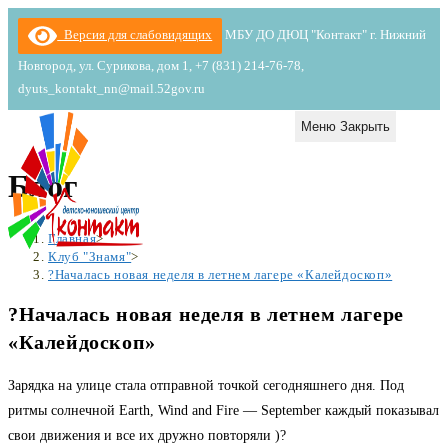
Перейти
Версия для слабовидящих
МБУ ДО ДЮЦ "Контакт" г. Нижний
к
Новгород, ул. Сурикова, дом 1, +7 (831) 214-76-78,
содержимому
dyuts_kontakt_nn@mail.52gov.ru
Меню
Закрыть
Блог
Главная
>
Клуб "Знамя"
>
?Началась новая неделя в летнем лагере «Калейдоскоп»
?Началась новая неделя в летнем лагере
«Калейдоскоп»
Зарядка на улице стала отправной точкой сегодняшнего дня. Под
ритмы солнечной Earth, Wind and Fire — September каждый показывал
свои движения и все их дружно повторяли )?