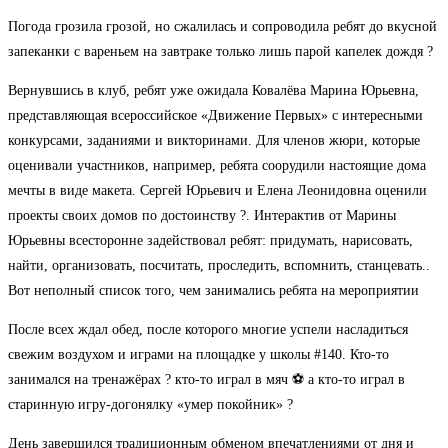
Погода грозила грозой, но сжалилась и сопроводила ребят до вкусной
запеканки с вареньем на завтраке только лишь парой капелек дождя ?
Вернувшись в клуб, ребят уже ожидала Ковалёва Марина Юрьевна,
представляющая всероссийское «Движение Первых» с интересными
конкурсами, заданиями и викторинами. Для членов жюри, которые
оценивали участников, например, ребята соорудили настоящие дома
мечты в виде макета. Сергей Юрьевич и Елена Леонидовна оценили
проекты своих домов по достоинству ?. Интерактив от Марины
Юрьевны всесторонне задействовал ребят: придумать, нарисовать,
найти, организовать, посчитать, проследить, вспомнить, станцевать..
Вот неполный список того, чем занимались ребята на мероприятии
После всех ждал обед, после которого многие успели насладиться
свежим воздухом и играми на площадке у школы #140. Кто-то
занимался на тренажёрах ? кто-то играл в мяч ⚽ а кто-то играл в
старинную игру-догонялку «умер покойник» ?
День завершился традиционным обменом впечатлениями от дня и