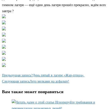
гимном лагеря — ещё один день лагеря прошёл прекрасно, ждём всех
завтра ?
Читать
Предыдущая запись
?️День пятый в лагере «Жар-птица».
далее
Следующая запись
Лето мелками на асфальте!
статьи
Вам также может понравиться