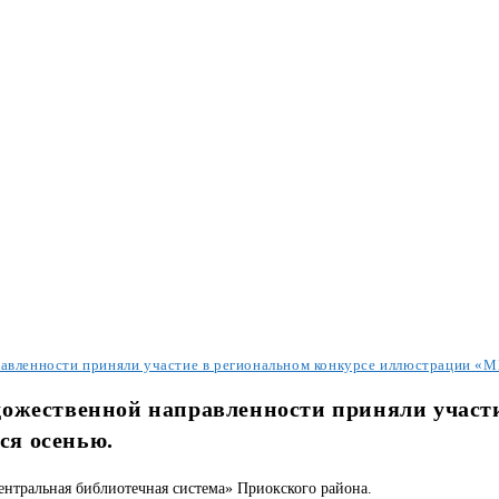
авленности приняли участие в региональном конкурсе иллюстрации «
ожественной направленности приняли участ
ся осенью.
тральная библиотечная система» Приокского района.