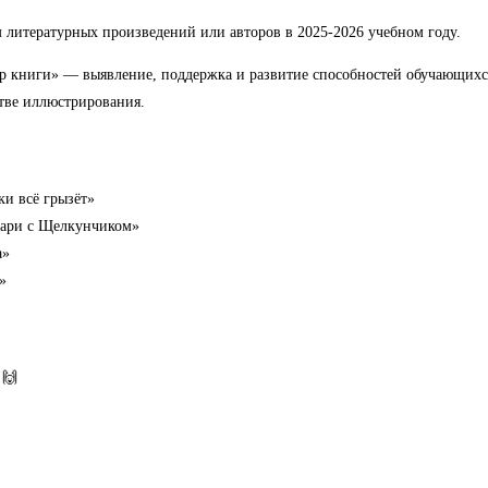
литературных произведений или авторов в 2025-2026 учебном году.
 книги» — выявление, поддержка и развитие способностей обучающихся 
тве иллюстрирования.
ки всё грызёт»
 Мари с Щелкунчиком»
а»
»
!🙌