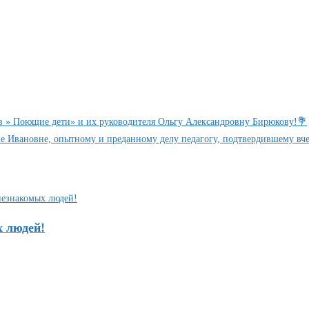
в » Поющие дети» и их руководителя Ольгу Александровну Бирюкову!💐
е Ивановне, опытному и преданному делу педагогу, подтвердившему вч
х людей!