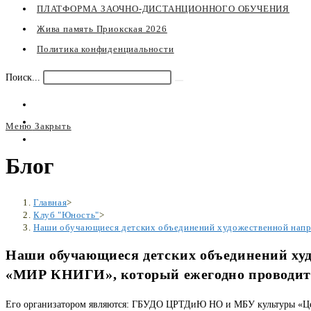
ПЛАТФОРМА ЗАОЧНО-ДИСТАНЦИОННОГО ОБУЧЕНИЯ
Жива память Приокская 2026
Политика конфиденциальности
Поиск...
Искать
Меню
Закрыть
Переключите
Блог
кнопку,
чтобы
развернуть
Главная
>
или
Клуб "Юность"
>
Наши обучающиеся детских объединений художественной напр
свернуть
меню
Наши обучающиеся детских объединений худ
«МИР КНИГИ», который ежегодно проводит
Его организатором являются: ГБУДО ЦРТДиЮ НО и МБУ культуры «Цен