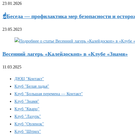
23.01.2026
☝️Беседа — профилактика мер безопасности и осторо
23.05.2023
Весенний лагерь «Калейдоскоп» в «Клубе «Знамя»
11.03.2025
ДЮЦ "Контакт"
Клуб "Белая ладья"
Клуб "Большая перемена — Контакт"
Клуб "Знамя"
Клуб "Кварц"
Клуб "Лазурь"
Клуб "Орленок"
Клуб "Штрих"