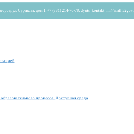
од, ул. Сурикова, дом 1, +7 (831) 214-76-78, dyuts_kontakt_nn@mail.52gov.
изацией
образовательного процесса. Доступная среда