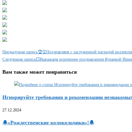
Еще
Предыдущая запись
🏆👏Поздравляем с заслуженной наградой коллекти
статьи
Следующая запись
💥Выражаем искренние поздравления Кураевой Ирин
Вам также может понравиться
Игнорируйте требования и рекомендации незнакомы
27.12.2024
🔔»Рождественские колокольчики»!🔔