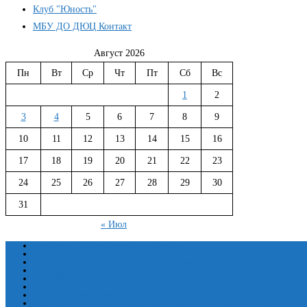
Клуб "Юность"
МБУ ДО ДЮЦ Контакт
Август 2026
Пн
Вт
Ср
Чт
Пт
Сб
Вс
1
2
3
4
5
6
7
8
9
10
11
12
13
14
15
16
17
18
19
20
21
22
23
24
25
26
27
28
29
30
31
« Июл
Сведения об образовательной организации
Основные сведения
Структура и органы управления образовательной организацией
Документы
Образование
Руководство
Педагогический состав
Материально-техническое обеспечение и оснащенность образовательного проце