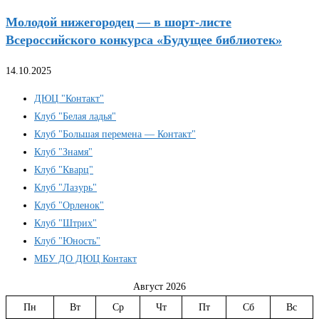
Молодой нижегородец — в шорт-листе
Всероссийского конкурса «Будущее библиотек»
14.10.2025
ДЮЦ "Контакт"
Клуб "Белая ладья"
Клуб "Большая перемена — Контакт"
Клуб "Знамя"
Клуб "Кварц"
Клуб "Лазурь"
Клуб "Орленок"
Клуб "Штрих"
Клуб "Юность"
МБУ ДО ДЮЦ Контакт
Август 2026
Пн
Вт
Ср
Чт
Пт
Сб
Вс