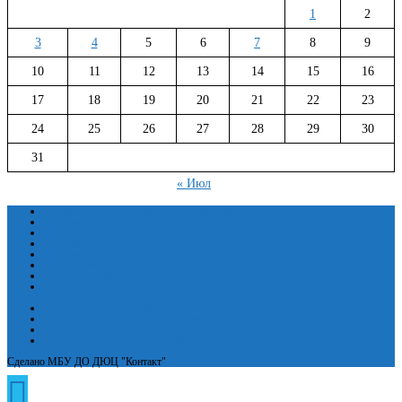
1
2
3
4
5
6
7
8
9
10
11
12
13
14
15
16
17
18
19
20
21
22
23
24
25
26
27
28
29
30
31
« Июл
Сведения об образовательной организации
Основные сведения
Структура и органы управления образовательной организацией
Документы
Образование
Руководство
Педагогический состав
Материально-техническое обеспечение и оснащенность образовательного
процесса. Доступная среда
Платные образовательные услуги
Финансово-хозяйственная деятельность
Вакантные места для приёма (перевода) обучающихся
Международное сотрудничество
Сделано МБУ ДО ДЮЦ "Контакт"