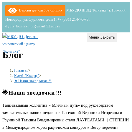
Перейти
Версия для слабовидящих
МБУ ДО ДЮЦ "Контакт" г. Нижний
к
Новгород, ул. Сурикова, дом 1, +7 (831) 214-76-78,
содержимому
dyuts_kontakt_nn@mail.52gov.ru
Меню
Закрыть
Блог
Главная
>
Клуб "Кварц"
>
🌟Наши звёздочки!!!
🌟Наши звёздочки!!!
Танцевальный коллектив » Млечный путь» под руководством
замечательных наших педагогов Пасевиной Вероники Игоревны и
Груниной Татьяны Владимировны стали ЛАУРЕАТАМИ ||| СТЕПЕНИ
в Международном хореографическом конкурсе » Ветер перемен»