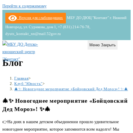
Перейти к содержимому
Версия для слабовидящих
МБУ ДО ДЮЦ "Контакт" г. Нижний
Новгород, ул. Сурикова, дом 1, +7 (831) 214-76-78,
dyuts_kontakt_nn@mail.52gov.ru
Меню
Закрыть
Блог
Главная
>
Клуб "Юность"
>
🎄✨ Новогоднее мероприятие «Бойцовский Дед Мороз»! ✨🎄
🎄✨ Новогоднее мероприятие «Бойцовский
Дед Мороз»! ✨🎄
👉На днях в нашем детском объединении прошло удивительное
новогоднее мероприятие, которое запомнится всем надолго! Мы