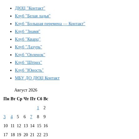
ДЮЦ "Контакт"
Клуб "Белая ладья"
Клуб "Большая перемена — Контакт"
Клуб "Знамя"
Клуб "Кварц"
Клуб "Лазурь"
Клуб "Орленок"
Клуб "Штрих"
Клуб "Юность"
МБУ ДО ДЮЦ Контакт
Август 2026
Пн
Вт
Ср
Чт
Пт
Сб
Вс
1
2
3
4
5
6
7
8
9
10
11
12
13
14
15
16
17
18
19
20
21
22
23