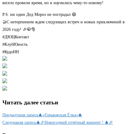
весело провели время, но и научились чему-то новому!
P.S. ни один Дед Мороз не пострадал 😄
🤝С нетерпением ждем следующих встреч и новых приключений в
2026 году! 🎉🥋🎅
#ДЮЦКонтакт
#КлубЮность
#КудоНН
Читать далее статьи
Предыдущая запись
🎄»Горьковская Ёлка»🎄
Следующая запись
🎄🎉Новогодний отчётный концерт ! 🎄🎉