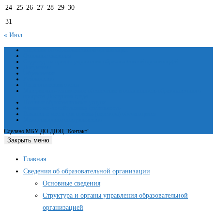
24
25
26
27
28
29
30
31
« Июл
Сведения об образовательной организации
Основные сведения
Структура и органы управления образовательной организацией
Документы
Образование
Руководство
Педагогический состав
Материально-техническое обеспечение и оснащенность образовательного
процесса. Доступная среда
Платные образовательные услуги
Финансово-хозяйственная деятельность
Вакантные места для приёма (перевода) обучающихся
Международное сотрудничество
Сделано МБУ ДО ДЮЦ "Контакт"
Закрыть меню
Главная
Сведения об образовательной организации
Основные сведения
Структура и органы управления образовательной
организацией