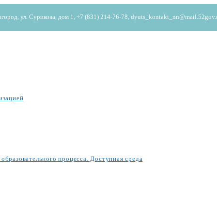
од, ул. Сурикова, дом 1, +7 (831) 214-76-78, dyuts_kontakt_nn@mail.52gov.
изацией
образовательного процесса. Доступная среда