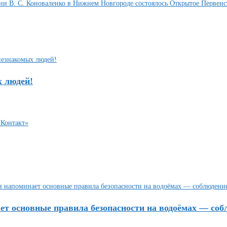
мени В. С. Коноваленко в Нижнем Новгороде состоялось Открытое Перве
х людей!
т основные правила безопасности на водоёмах — собл