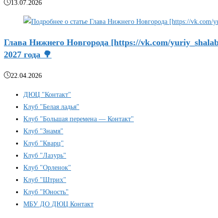
13.07.2026
Глава Нижнего Новгорода [https://vk.com/yuriy_shal
2027 года 🌳
22.04.2026
ДЮЦ "Контакт"
Клуб "Белая ладья"
Клуб "Большая перемена — Контакт"
Клуб "Знамя"
Клуб "Кварц"
Клуб "Лазурь"
Клуб "Орленок"
Клуб "Штрих"
Клуб "Юность"
МБУ ДО ДЮЦ Контакт