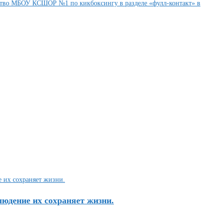
нство МБОУ КСШОР №1 по кикбоксингу в разделе «фулл-контакт» в
юдение их сохраняет жизни.