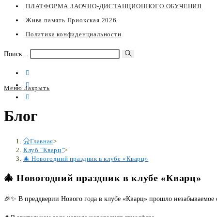
ПЛАТФОРМА ЗАОЧНО-ДИСТАНЦИОННОГО ОБУЧЕНИЯ
Жива память Приокская 2026
Политика конфиденциальности
Искать
Поиск...
Меню
Закрыть
Переключите
Блог
кнопку,
чтобы
развернуть
Главная
>
или
Клуб "Кварц"
>
🎄 Новогодний праздник в клубе «Кварц»
свернуть
меню
🎄 Новогодний праздник в клубе «Кварц»
🎉✨ В преддверии Нового года в клубе «Кварц» прошло незабываемое с