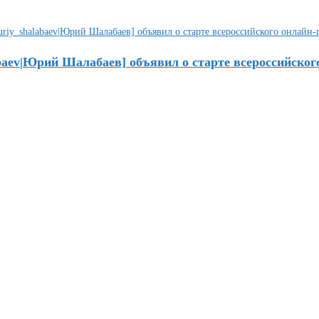
abaev|Юрий Шалабаев] объявил о старте всероссийског