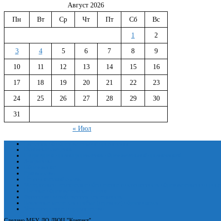
Август 2026
Пн
Вт
Ср
Чт
Пт
Сб
Вс
1
2
3
4
5
6
7
8
9
10
11
12
13
14
15
16
17
18
19
20
21
22
23
24
25
26
27
28
29
30
31
« Июл
Сведения об образовательной организации
Основные сведения
Структура и органы управления образовательной организацией
Документы
Образование
Руководство
Педагогический состав
Материально-техническое обеспечение и оснащенность образовательного проце
Платные образовательные услуги
Финансово-хозяйственная деятельность
Вакантные места для приёма (перевода) обучающихся
Международное сотрудничество
Сделано МБУ ДО ДЮЦ "Контакт"