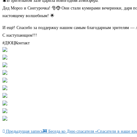
🎄В зрительном зале царила новогодняя атмосфера.
Дед Мороз и Снегурочка! 🎅🤶 Они стали кумирами вечеринки, даря пода
настоящему волшебным! 🌟
И ещё! Спасибо за поддержку нашим самым благодарным зрителям — 
С наступающим!!!
#ДЮЦКонтакт
Еще
Предыдущая запись
🚒 Беседа ко Дню спасателя «Спасатели в наше вр