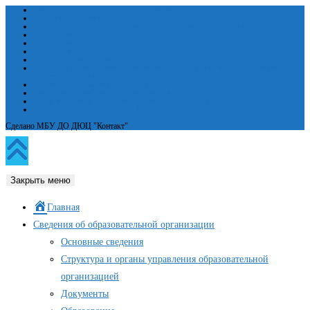
Сведения об образовательной организации
Основные сведения
Структура и органы управления образовательной организацией
Документы
Образование
Руководство
Педагогический состав
Материально-техническое обеспечение и оснащенность образовательного
процесса. Доступная среда
Платные образовательные услуги
Финансово-хозяйственная деятельность
Вакантные места для приёма (перевода) обучающихся
Международное сотрудничество
Сделано МБУ ДО ДЮЦ "Контакт"
Закрыть меню
Главная
Сведения об образовательной организации
Основные сведения
Структура и органы управления образовательной
организацией
Документы