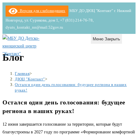
Перейти
Версия для слабовидящих
МБУ ДО ДЮЦ "Контакт" г. Нижний
к
Новгород, ул. Сурикова, дом 1, +7 (831) 214-76-78,
содержимому
dyuts_kontakt_nn@mail.52gov.ru
Меню
Закрыть
Блог
Главная
>
ДЮЦ "Контакт"
>
Остался один день голосования: будущее региона в наших
руках!
Остался один день голосования: будущее
региона в наших руках!
12 июня завершается голосование за территории, которые будут
благоустроены в 2027 году по программе «Формирование комфортной