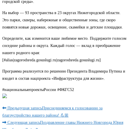
городской среды».
На выбор — 93 пространства в 23 округах Нижегородской области.
Это парки, скверы, набережные и общественные зоны, где скоро
появятся новые дорожки, освещение, скамейки и детские площадки.
Определите, как изменится ваше любимое место. Поддержите голосом
соседние районы и округа. Каждый голос — вклад в преображение
нашего родного края:
[#alias|zagorodsreda.gosuslugi.ru|zagorodsreda.gosuslugi.ru]
Программа реализуется по решению Президента Владимира Путина и
входит в состав нацпроекта «Инфраструктура для жизни».
#национальныепроектыРоссии #ФКГС52
Читать
Предыдущая запись
Присоединяемся к голосованию за
далее
благоустройство нашего района! 💪🏼
Следующая запись
Поздравление главы Нижнего Новгорода Юрия
статьи