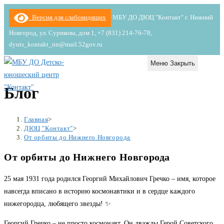
Перейти
Версия для слабовидящих
МБУ ДО ДЮЦ "Контакт" г. Нижний
к
Новгород, ул. Сурикова, дом 1, +7 (831) 214-76-78,
содержимому
dyuts_kontakt_nn@mail.52gov.ru
Меню
Закрыть
Блог
Главная
>
ДЮЦ "Контакт"
>
От орбиты до Нижнего Новгорода
От орбиты до Нижнего Новгорода
25 мая 1931 года родился Георгий Михайлович Гречко – имя, которое
навсегда вписано в историю космонавтики и в сердце каждого
нижегородца, любящего звезды! ✨
Георгий Гречко – не просто космонавт. Он дважды Герой Советского