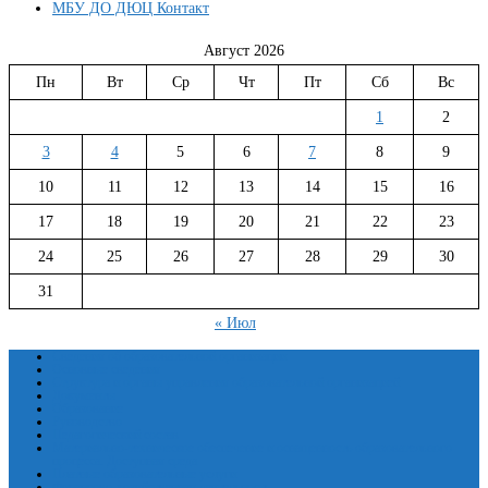
МБУ ДО ДЮЦ Контакт
Август 2026
Пн
Вт
Ср
Чт
Пт
Сб
Вс
1
2
3
4
5
6
7
8
9
10
11
12
13
14
15
16
17
18
19
20
21
22
23
24
25
26
27
28
29
30
31
« Июл
Сведения об образовательной организации
Основные сведения
Структура и органы управления образовательной организацией
Документы
Образование
Руководство
Педагогический состав
Материально-техническое обеспечение и оснащенность образовательного
процесса. Доступная среда
Платные образовательные услуги
Финансово-хозяйственная деятельность