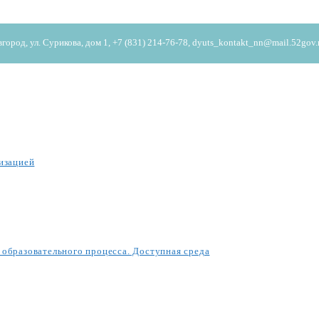
од, ул. Сурикова, дом 1, +7 (831) 214-76-78, dyuts_kontakt_nn@mail.52gov.
изацией
образовательного процесса. Доступная среда