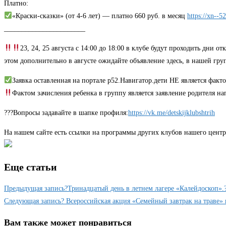
Платно:
«Краски-сказки» (от 4-6 лет) — платно 660 руб. в месяц
https://xn--
_______________________
23, 24, 25 августа с 14:00 до 18:00 в клубе будут проходить дни
этом дополнительно в августе ожидайте объявление здесь, в нашей гру
Заявка оставленная на портале р52.Навигатор.дети НЕ является факто
Фактом зачисления ребенка в группу является заявление родителя на
???Вопросы задавайте в шапке профиля:
https://vk.me/detskijklubshtrih
На нашем сайте есть ссылки на программы других клубов нашего центр
Еще статьи
Предыдущая запись
?Тринадцатый день в летнем лагере «Калейдоскоп».
Следующая запись
? Всероссийская акция «Семейный завтрак на траве»
Вам также может понравиться