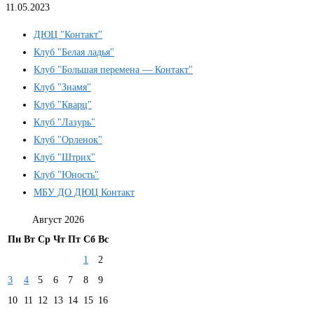
11.05.2023
ДЮЦ "Контакт"
Клуб "Белая ладья"
Клуб "Большая перемена — Контакт"
Клуб "Знамя"
Клуб "Кварц"
Клуб "Лазурь"
Клуб "Орленок"
Клуб "Штрих"
Клуб "Юность"
МБУ ДО ДЮЦ Контакт
Август 2026
Пн
Вт
Ср
Чт
Пт
Сб
Вс
1
2
3
4
5
6
7
8
9
10
11
12
13
14
15
16