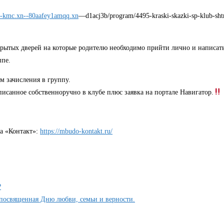
52-kmc.xn--80aafey1amqq.xn
—d1acj3b/program/4495-kraski-skazki-sp-klub-sht
 открытых дверей на которые родителю необходимо прийти лично и написа
ппе.
м зачисления в группу.
писанное собственноручно в клубе плюс заявка на портале Навигатор.
а «Контакт»:
https://mbudo-kontakt.ru/
?
 посвященная Дню любви, семьи и верности.