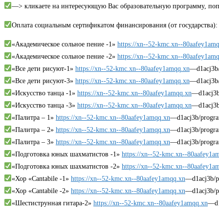
—> кликаете на интересующую Вас образовательную программу, попа
Оплата социальным сертификатом финансирования (от государства):
«Академическое сольное пение -1»
https://xn--52-kmc.xn--80aafey1am
«Академическое сольное пение -2»
https://xn--52-kmc.xn--80aafey1am
«Все дети рисуют-1»
https://xn--52-kmc.xn--80aafey1amqq.xn
—d1acj3b/
«Все дети рисуют-3»
https://xn--52-kmc.xn--80aafey1amqq.xn
—d1acj3b/
«Искусство танца -1»
https://xn--52-kmc.xn--80aafey1amqq.xn
—d1acj3b/
«Искусство танца -3»
https://xn--52-kmc.xn--80aafey1amqq.xn
—d1acj3b/
«Палитра – 1»
https://xn--52-kmc.xn--80aafey1amqq.xn
—d1acj3b/program
«Палитра – 2»
https://xn--52-kmc.xn--80aafey1amqq.xn
—d1acj3b/program
«Палитра – 3»
https://xn--52-kmc.xn--80aafey1amqq.xn
—d1acj3b/program
«Подготовка юных шахматистов -1»
https://xn--52-kmc.xn--80aafey1a
«Подготовка юных шахматистов -2»
https://xn--52-kmc.xn--80aafey1a
«Хор «Cantabile -1»
https://xn--52-kmc.xn--80aafey1amqq.xn
—d1acj3b/p
«Хор «Cantabile -2»
https://xn--52-kmc.xn--80aafey1amqq.xn
—d1acj3b/p
«Шестиструнная гитара-2»
https://xn--52-kmc.xn--80aafey1amqq.xn
—d1