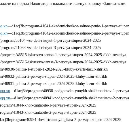
даете на портал Навигатор и нажимаете зеленую кнопку «Записаться».
qq.xn
—d1acj3b/program/41041-akademicheskoe-solnoe-penie-1-pervaya-stupe
qq.xn
—d1acj3b/program/41042-akademicheskoe-solnoe-penie-2-pervaya-stupe
program/35104-vse-deti-risuyut-1-pervaya-stupen-2024-2025
program/41033-vse-deti-risuyut-3-pervaya-stupen-2024-2025
program/46515-iskusstvo-tantsa-1-pervaya-stupen-2024-2025-dkkh-ovatsiya
program/46516-iskusstvo-tantsa-3-pervaya-stupen-2024-2025-dkkh-ovatsiya
/40930-palitra-1-stupen-1-2024-2025-kluby-kvarts-lazur-shtrikh
/40932-palitra-2-pervaya-stupen-2024-2025-kluby-lazur-shtrikh
/40931-palitra-3-pervaya-stupen-2024-2025-kluby-lazur-shtrikh
mqq.xn
—d1acj3b/program/40938-podgotovka-yunykh-shakhmatistov-1-pervaya
mqq.xn
—d1acj3b/program/40941-podgotovka-yunykh-shakhmatistov-2-pervaya
rogram/41044-khor-cantabile-1-pervaya-stupen-2024-2025
rogram/41043-khor-cantabile-2-pervaya-stupen-2024-2025
acj3b/program/40954-shestistrunnaya-gitara-2-pervaya-stupen-2024-2025