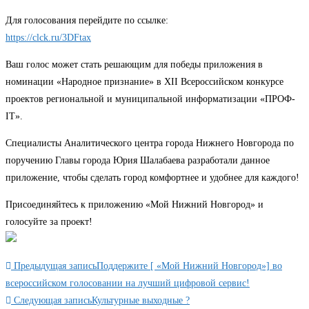
Для голосования перейдите по ссылке:
https://clck.ru/3DFtax
Ваш голос может стать решающим для победы приложения в
номинации «Народное признание» в XII Всероссийском конкурсе
проектов региональной и муниципальной информатизации «ПРОФ-
IT».
Специалисты Аналитического центра города Нижнего Новгорода по
поручению Главы города Юрия Шалабаева разработали данное
приложение, чтобы сделать город комфортнее и удобнее для каждого!
Присоединяйтесь к приложению «Мой Нижний Новгород» и
голосуйте за проект!
Читать
Предыдущая запись
Поддержите [ «Мой Нижний Новгород»] во
далее
всероссийском голосовании на лучший цифровой сервис!
Следующая запись
Культурные выходные ?
статьи