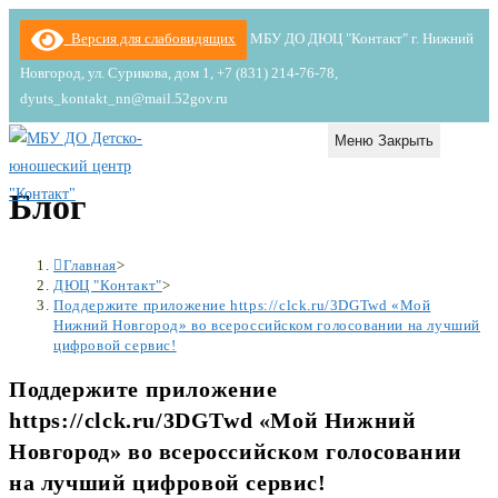
Перейти
Версия для слабовидящих
МБУ ДО ДЮЦ "Контакт" г. Нижний
к
Новгород, ул. Сурикова, дом 1, +7 (831) 214-76-78,
содержимому
dyuts_kontakt_nn@mail.52gov.ru
Меню
Закрыть
Блог
Главная
>
ДЮЦ "Контакт"
>
Поддержите приложение https://clck.ru/3DGTwd «Мой
Нижний Новгород» во всероссийском голосовании на лучший
цифровой сервис!
Поддержите приложение
https://clck.ru/3DGTwd «Мой Нижний
Новгород» во всероссийском голосовании
на лучший цифровой сервис!