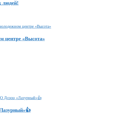
х людей!
ом центре «Высота»
«Лазурный»👍