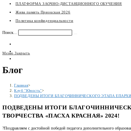
ПЛАТФОРМА ЗАОЧНО-ДИСТАНЦИОННОГО ОБУЧЕНИЯ
Жива память Приокская 2026
Политика конфиденциальности
Поиск...
Искать
Меню
Закрыть
Переключите
Блог
кнопку,
чтобы
развернуть
Главная
>
или
Клуб "Юность"
>
ПОДВЕДЕНЫ ИТОГИ БЛАГОЧИННИЧЕСКОГО ЭТАПА ЕПАРХИ
свернуть
меню
ПОДВЕДЕНЫ ИТОГИ БЛАГОЧИННИЧЕСК
ТВОРЧЕСТВА «ПАСХА КРАСНАЯ» 2024!
?Поздравляем с достойной победой педагога дополнительного образова