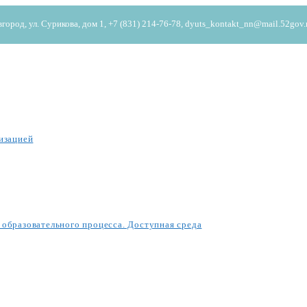
од, ул. Сурикова, дом 1, +7 (831) 214-76-78, dyuts_kontakt_nn@mail.52gov.
изацией
образовательного процесса. Доступная среда