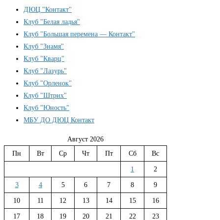
ДЮЦ "Контакт"
Клуб "Белая ладья"
Клуб "Большая перемена — Контакт"
Клуб "Знамя"
Клуб "Кварц"
Клуб "Лазурь"
Клуб "Орленок"
Клуб "Штрих"
Клуб "Юность"
МБУ ДО ДЮЦ Контакт
Август 2026
Пн
Вт
Ср
Чт
Пт
Сб
Вс
1
2
3
4
5
6
7
8
9
10
11
12
13
14
15
16
17
18
19
20
21
22
23