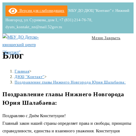
Перейти
Версия для слабовидящих
МБУ ДО ДЮЦ "Контакт" г. Нижний
к
Новгород, ул. Сурикова, дом 1, +7 (831) 214-76-78,
содержимому
dyuts_kontakt_nn@mail.52gov.ru
Меню
Закрыть
Блог
Главная
>
ДЮЦ "Контакт"
>
Поздравление главы Нижнего Новгорода Юрия Шалабаева:
Поздравление главы Нижнего Новгорода
Юрия Шалабаева:
Поздравляю с Днём Конституции!
Главный закон нашей страны определяет права и свободы, принципы
справедливости, единства и взаимного уважения. Конституция