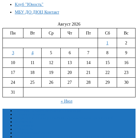
Клуб "Юность"
МБУ ДО ДЮЦ Контакт
Август 2026
Пн
Вт
Ср
Чт
Пт
Сб
Вс
1
2
3
4
5
6
7
8
9
10
11
12
13
14
15
16
17
18
19
20
21
22
23
24
25
26
27
28
29
30
31
« Июл
Сведения об образовательной организации
Основные сведения
Структура и органы управления образовательной организацией
Документы
Образование
Руководство
Педагогический состав
Материально-техническое обеспечение и оснащенность образовательного