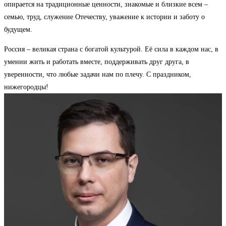
опирается на традиционные ценности, знакомые и близкие всем –
семью, труд, служение Отечеству, уважение к истории и заботу о
будущем.
Россия – великая страна с богатой культурой. Её сила в каждом нас, в
умении жить и работать вместе, поддерживать друг друга, в
уверенности, что любые задачи нам по плечу. С праздником,
нижегородцы!