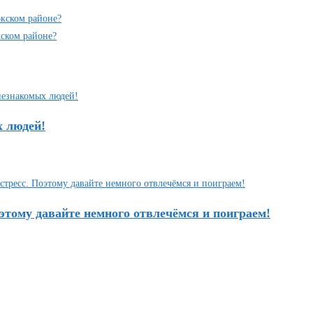
кском районе?
ском районе?
х людей!
этому давайте немного отвлечёмся и поиграем!