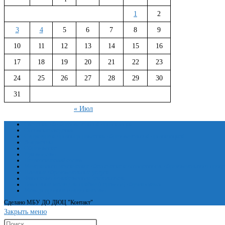
1
2
3
4
5
6
7
8
9
10
11
12
13
14
15
16
17
18
19
20
21
22
23
24
25
26
27
28
29
30
31
« Июл
Сведения об образовательной организации
Основные сведения
Структура и органы управления образовательной организацией
Документы
Образование
Руководство
Педагогический состав
Материально-техническое обеспечение и оснащенность образовательного проце
Платные образовательные услуги
Финансово-хозяйственная деятельность
Вакантные места для приёма (перевода) обучающихся
Международное сотрудничество
Сделано МБУ ДО ДЮЦ "Контакт"
Закрыть меню