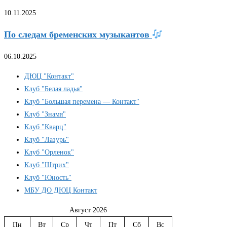
10.11.2025
По следам бременских музыкантов
06.10.2025
ДЮЦ "Контакт"
Клуб "Белая ладья"
Клуб "Большая перемена — Контакт"
Клуб "Знамя"
Клуб "Кварц"
Клуб "Лазурь"
Клуб "Орленок"
Клуб "Штрих"
Клуб "Юность"
МБУ ДО ДЮЦ Контакт
Август 2026
Пн
Вт
Ср
Чт
Пт
Сб
Вс