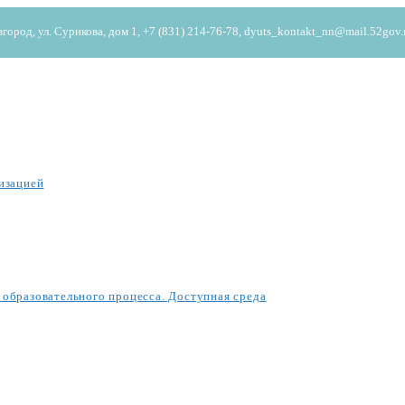
од, ул. Сурикова, дом 1, +7 (831) 214-76-78, dyuts_kontakt_nn@mail.52gov.
изацией
образовательного процесса. Доступная среда