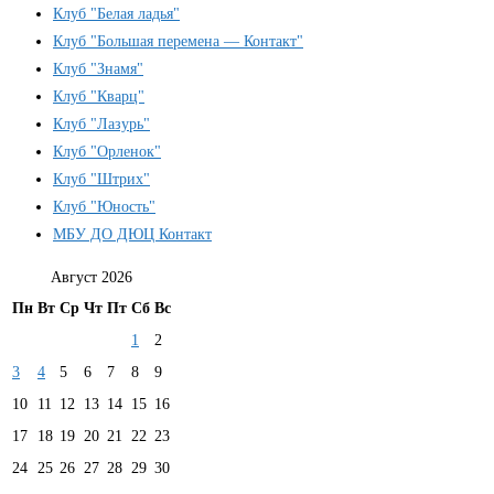
Клуб "Белая ладья"
Клуб "Большая перемена — Контакт"
Клуб "Знамя"
Клуб "Кварц"
Клуб "Лазурь"
Клуб "Орленок"
Клуб "Штрих"
Клуб "Юность"
МБУ ДО ДЮЦ Контакт
Август 2026
Пн
Вт
Ср
Чт
Пт
Сб
Вс
1
2
3
4
5
6
7
8
9
10
11
12
13
14
15
16
17
18
19
20
21
22
23
24
25
26
27
28
29
30