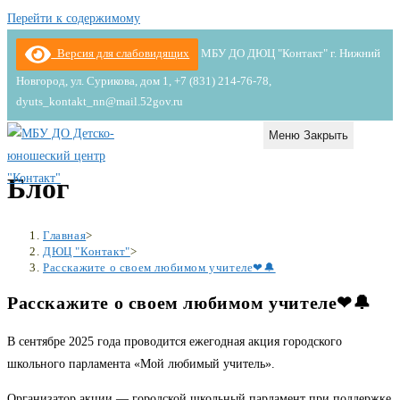
Перейти к содержимому
Версия для слабовидящих
МБУ ДО ДЮЦ "Контакт" г. Нижний
Новгород, ул. Сурикова, дом 1, +7 (831) 214-76-78,
dyuts_kontakt_nn@mail.52gov.ru
Меню
Закрыть
Блог
Главная
>
ДЮЦ "Контакт"
>
Расскажите о своем любимом учителе❤🔔
Расскажите о своем любимом учителе❤🔔
В сентябре 2025 года проводится ежегодная акция городского
школьного парламента «Мой любимый учитель».
Организатор акции — городской школьный парламент при поддержке