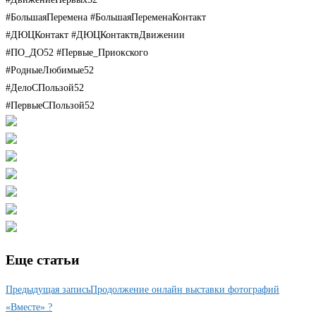
#БольшаяПеремена #БольшаяПеременаКонтакт
#ДЮЦКонтакт #ДЮЦКонтактвДвижении
#ПО_ДО52 #Первые_Приокского
#РодныеЛюбимые52
#ДелоСПользой52
#ПервыеСПользой52
Еще статьи
Предыдущая запись
Продолжение онлайн выставки фотографий
«Вместе» ?