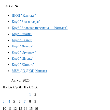
15.03.2024
ДЮЦ "Контакт"
Клуб "Белая ладья"
Клуб "Большая перемена — Контакт"
Клуб "Знамя"
Клуб "Кварц"
Клуб "Лазурь"
Клуб "Орленок"
Клуб "Штрих"
Клуб "Юность"
МБУ ДО ДЮЦ Контакт
Август 2026
Пн
Вт
Ср
Чт
Пт
Сб
Вс
1
2
3
4
5
6
7
8
9
10
11
12
13
14
15
16