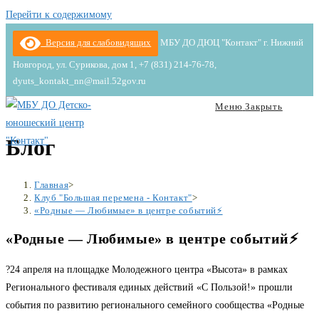
Перейти к содержимому
Версия для слабовидящих
МБУ ДО ДЮЦ "Контакт" г. Нижний
Новгород, ул. Сурикова, дом 1, +7 (831) 214-76-78,
dyuts_kontakt_nn@mail.52gov.ru
Меню
Закрыть
Блог
Главная
>
Клуб "Большая перемена - Контакт"
>
«Родные — Любимые» в центре событий⚡
«Родные — Любимые» в центре событий⚡
?24 апреля на площадке Молодежного центра «Высота» в рамках
Регионального фестиваля единых действий «С Пользой!» прошли
события по развитию регионального семейного сообщества «Родные