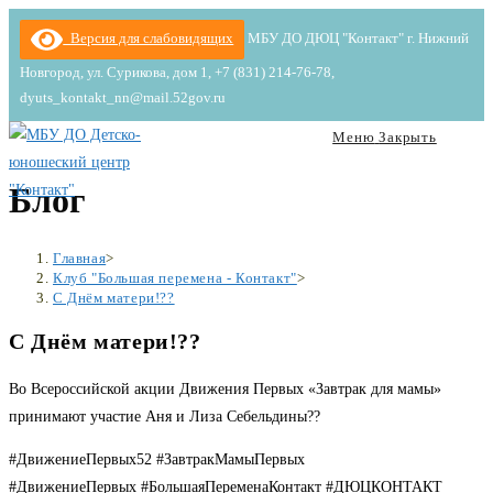
Перейти
Версия для слабовидящих
МБУ ДО ДЮЦ "Контакт" г. Нижний
к
Новгород, ул. Сурикова, дом 1, +7 (831) 214-76-78,
содержимому
dyuts_kontakt_nn@mail.52gov.ru
Меню
Закрыть
Блог
Главная
>
Клуб "Большая перемена - Контакт"
>
С Днём матери!??
С Днём матери!??
Во Всероссийской акции Движения Первых «Завтрак для мамы»
принимают участие Аня и Лиза Себельдины??
#ДвижениеПервых52 #ЗавтракМамыПервых
#ДвижениеПервых #БольшаяПеременаКонтакт #ДЮЦКОНТАКТ