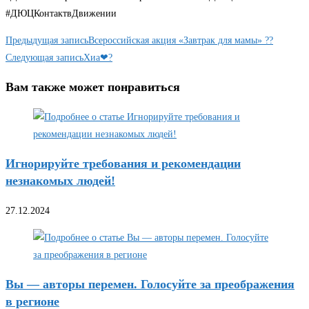
#ДЮЦКонтактвДвижении
Еще
Предыдущая запись
Всероссийская акция «Завтрак для мамы» ??
статьи
Следующая запись
Хиа❤‍?
Вам также может понравиться
Игнорируйте требования и рекомендации
незнакомых людей!
27.12.2024
Вы — авторы перемен. Голосуйте за преображения
в регионе