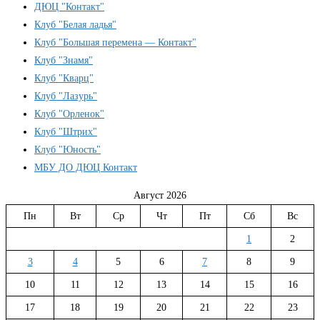
ДЮЦ "Контакт"
Клуб "Белая ладья"
Клуб "Большая перемена — Контакт"
Клуб "Знамя"
Клуб "Кварц"
Клуб "Лазурь"
Клуб "Орленок"
Клуб "Штрих"
Клуб "Юность"
МБУ ДО ДЮЦ Контакт
Август 2026
Пн
Вт
Ср
Чт
Пт
Сб
Вс
1
2
3
4
5
6
7
8
9
10
11
12
13
14
15
16
17
18
19
20
21
22
23