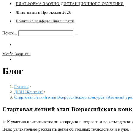
ПЛАТФОРМА ЗАОЧНО-ДИСТАНЦИОННОГО ОБУЧЕНИЯ
Жива память Приокская 2026
Политика конфиденциальности
Поиск...
Искать
Меню
Закрыть
Переключите
Блог
кнопку,
чтобы
развернуть
Главная
>
или
ДЮЦ "Контакт"
>
Стартовал летний этап Всероссийского конкурса «Атомный уро
свернуть
меню
Стартовал летний этап Всероссийского конк
✨ К участию приглашаются нижегородские педагоги и вожатые детских
Цель: увлекательно рассказать детям об атомных технологиях и науке.