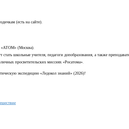
одичкам (есть на сайте).
й «АТОМ» (Москва).
гут стать школьные учителя, педагоги допобразования, а также преподава
зличных просветительских миссиях «Росатома».
ктическую экспедицию «Ледокол знаний» (2026)!
тешествие