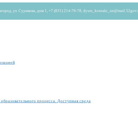
од, ул. Сурикова, дом 1, +7 (831) 214-76-78, dyuts_kontakt_nn@mail.52gov.
изацией
образовательного процесса. Доступная среда