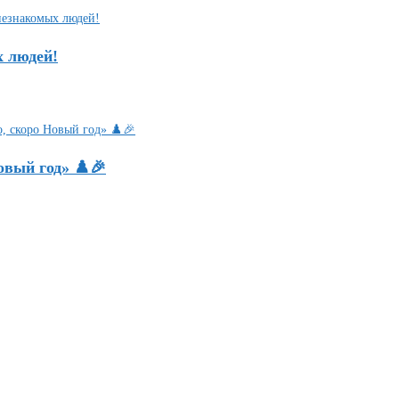
х людей!
вый год» ♟️🎉