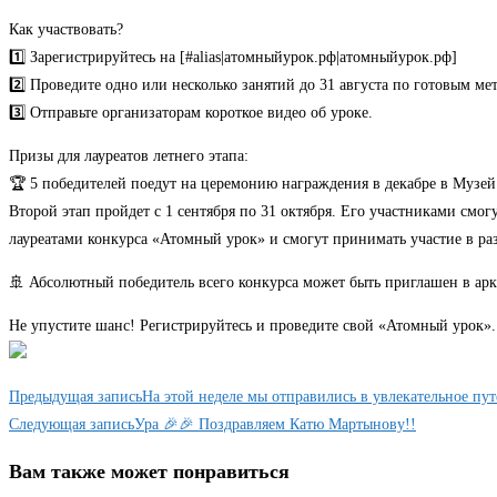
Как участвовать?
1️⃣ Зарегистрируйтесь на [#alias|атомныйурок.рф|атомныйурок.рф]
2️⃣ Проведите одно или несколько занятий до 31 августа по готовым мет
3️⃣ Отправьте организаторам короткое видео об уроке.
Призы для лауреатов летнего этапа:
🏆 5 победителей поедут на церемонию награждения в декабре в Музе
Второй этап пройдет с 1 сентября по 31 октября. Его участниками смо
лауреатами конкурса «Атомный урок» и смогут принимать участие в ра
🚢 Абсолютный победитель всего конкурса может быть приглашен в ар
Не упустите шанс! Регистрируйтесь и проведите свой «Атомный урок».
Еще
Предыдущая запись
На этой неделе мы отправились в увлекательное пу
статьи
Следующая запись
Ура 🎉🎉 Поздравляем Катю Мартынову!!
Вам также может понравиться