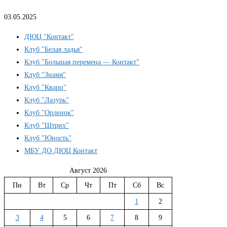
03.05.2025
ДЮЦ "Контакт"
Клуб "Белая ладья"
Клуб "Большая перемена — Контакт"
Клуб "Знамя"
Клуб "Кварц"
Клуб "Лазурь"
Клуб "Орленок"
Клуб "Штрих"
Клуб "Юность"
МБУ ДО ДЮЦ Контакт
Август 2026
Пн
Вт
Ср
Чт
Пт
Сб
Вс
1
2
3
4
5
6
7
8
9