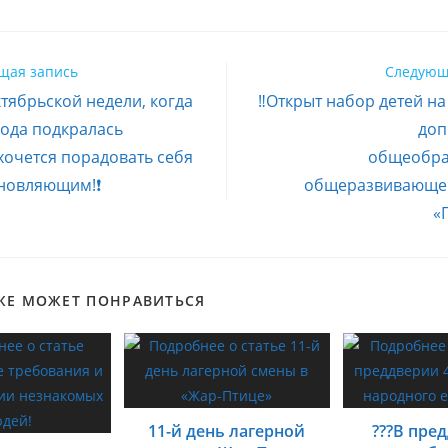
щая запись
Следующ
ктябрьской недели, когда
‼️Открыт набор детей н
года подкралась
доп
хочется порадовать себя
общеобра
хновляющим!❗
общеразвивающе
«
ЖЕ МОЖЕТ ПОНРАВИТЬСЯ
11-й день лагерной
???В пре