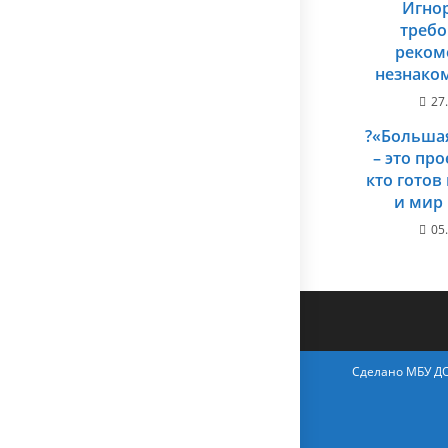
Игно
требо
реком
незнако
27
?«Больша
– это про
кто готов
и мир 
05
Сделано МБУ Д