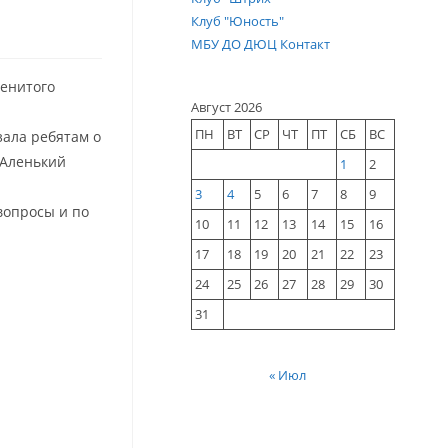
Клуб "Юность"
МБУ ДО ДЮЦ Контакт
менитого
Август 2026
ПН
ВТ
СР
ЧТ
ПТ
СБ
ВС
зала ребятам о
«Аленький
1
2
3
4
5
6
7
8
9
вопросы и по
10
11
12
13
14
15
16
17
18
19
20
21
22
23
24
25
26
27
28
29
30
31
« Июл