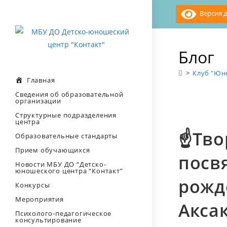
Перейти
Версия д
к
содержимому
Блог
>
Клуб "Юн
Главная
Сведения об образовательной
организации
Структурные подразделения
центра
☝Тво
Образовательные стандарты
Прием обучающихся
посв
Новости МБУ ДО “Детско-
юношеского центра “Контакт”
рожд
Конкурсы
Мероприятия
Аксак
Психолого-педагогическое
консультирование