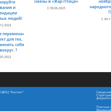
смены в «Жар-Птице»
ноябр
рируйте
народного
вания и
09.06.2025
?
ендации
мых людей!
04.1
.12.2024
я перемена»
ект для тех,
 менять себя
вокруг. ?
.05.2023
О ДЮЦ "Контакт"
Сведения
Структур
Документ
Платные 
Финансов