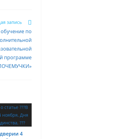
ая запись
а обучение по
олнительной
зовательной
й программе
ПОЧЕМУЧКИ»
ддверии 4