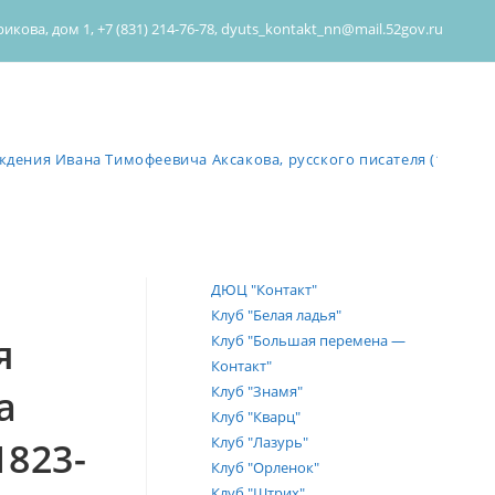
ова, дом 1, +7 (831) 214-76-78, dyuts_kontakt_nn@mail.52gov.ru
ждения Ивана Тимофеевича Аксакова, русского писателя (1823-188
ДЮЦ "Контакт"
Клуб "Белая ладья"
я
Клуб "Большая перемена —
Контакт"
а
Клуб "Знамя"
Клуб "Кварц"
Клуб "Лазурь"
1823-
Клуб "Орленок"
Клуб "Штрих"