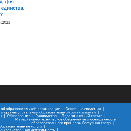
я, Дня
 единства,
??
1.2023
 об образовательной организации
Основные сведения
а и органы управления образовательной организацией
ы
Образование
Руководство
Педагогический состав
Материально-техническое обеспечение и оснащенность
образовательного процесса. Доступная среда
образовательные услуги
о-хозяйственная деятельность