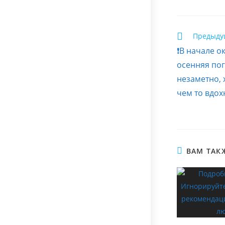
Еще
Предыду
статьи
❗В начале о
осенняя по
незаметно, 
чем то вдо
ВАМ ТАК