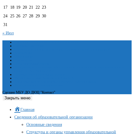
17
18
19
20
21
22
23
24
25
26
27
28
29
30
31
« Июл
Сведения об образовательной организации
Основные сведения
Структура и органы управления образовательной организацией
Документы
Образование
Руководство
Педагогический состав
Материально-техническое обеспечение и оснащенность образовательного
процесса. Доступная среда
Платные образовательные услуги
Финансово-хозяйственная деятельность
Вакантные места для приёма (перевода) обучающихся
Международное сотрудничество
Сделано МБУ ДО ДЮЦ "Контакт"
Закрыть меню
Главная
Сведения об образовательной организации
Основные сведения
Структура и органы управления образовательной