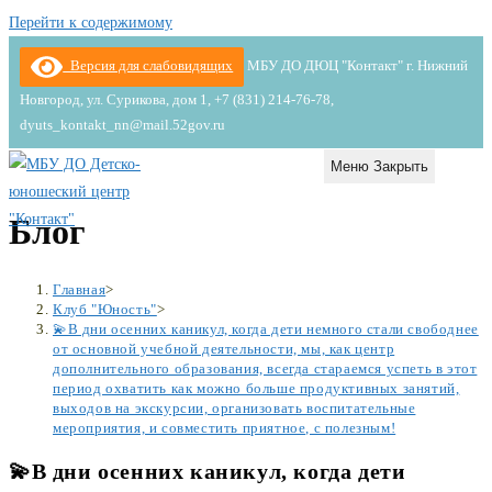
Перейти к содержимому
Версия для слабовидящих
МБУ ДО ДЮЦ "Контакт" г. Нижний
Новгород, ул. Сурикова, дом 1, +7 (831) 214-76-78,
dyuts_kontakt_nn@mail.52gov.ru
Меню
Закрыть
Блог
Главная
>
Клуб "Юность"
>
💫В дни осенних каникул, когда дети немного стали свободнее
от основной учебной деятельности, мы, как центр
дополнительного образования, всегда стараемся успеть в этот
период охватить как можно больше продуктивных занятий,
выходов на экскурсии, организовать воспитательные
мероприятия, и совместить приятное, с полезным!
💫В дни осенних каникул, когда дети