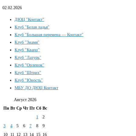
02.02.2026
ДЮЦ "Контакт"
Клуб "Белая ладья"
Клуб "Большая перемена — Контакт"
Клуб "Знамя"
Клуб "Кварц"
Клуб "Лазурь"
Клуб "Орленок"
Клуб "Штрих"
Клуб "Юность"
МБУ ДО ДЮЦ Контакт
Август 2026
Пн
Вт
Ср
Чт
Пт
Сб
Вс
1
2
3
4
5
6
7
8
9
10
11
12
13
14
15
16