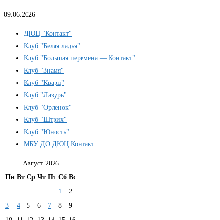
09.06.2026
ДЮЦ "Контакт"
Клуб "Белая ладья"
Клуб "Большая перемена — Контакт"
Клуб "Знамя"
Клуб "Кварц"
Клуб "Лазурь"
Клуб "Орленок"
Клуб "Штрих"
Клуб "Юность"
МБУ ДО ДЮЦ Контакт
Август 2026
Пн
Вт
Ср
Чт
Пт
Сб
Вс
1
2
3
4
5
6
7
8
9
10
11
12
13
14
15
16