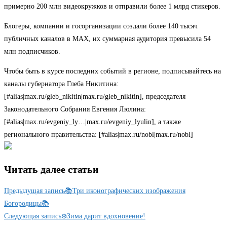
примерно 200 млн видеокружков и отправили более 1 млрд стикеров.
Блогеры, компании и госорганизации создали более 140 тысяч
публичных каналов в МАХ, их суммарная аудитория превысила 54
млн подписчиков.
Чтобы быть в курсе последних событий в регионе, подписывайтесь на
каналы губернатора Глеба Никитина:
[#alias|max.ru/gleb_nikitin|max.ru/gleb_nikitin], председателя
Законодательного Собрания Евгения Люлина:
[#alias|max.ru/evgeniy_ly…|max.ru/evgeniy_lyulin], а также
регионального правительства: [#alias|max.ru/nobl|max.ru/nobl]
Читать далее статьи
Предыдущая запись
📚Три иконографических изображения
Богородицы📚
Следующая запись
❄️Зима дарит вдохновение!