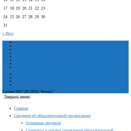
17
18
19
20
21
22
23
24
25
26
27
28
29
30
31
« Июл
Сведения об образовательной организации
Основные сведения
Структура и органы управления образовательной организацией
Документы
Образование
Руководство
Педагогический состав
Материально-техническое обеспечение и оснащенность образовательного
процесса. Доступная среда
Платные образовательные услуги
Финансово-хозяйственная деятельность
Вакантные места для приёма (перевода) обучающихся
Международное сотрудничество
Сделано МБУ ДО ДЮЦ "Контакт"
Закрыть меню
Главная
Сведения об образовательной организации
Основные сведения
Структура и органы управления образовательной