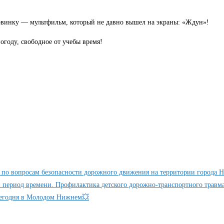
новинку — мультфильм, который не давно вышел на экраны: «Ждун»!
огоду, свободное от учебы время!
ия по вопросам безопасности дорожного движения на территории города Н
й период времени. Профилактика детского дорожно-транспортного травм
сегодня в Молодом Нижнем💥