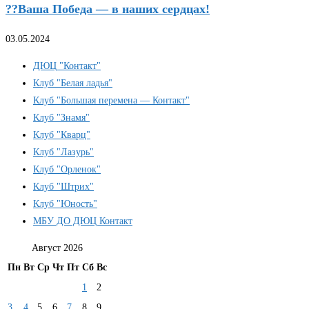
??Ваша Победа — в наших сердцах!
03.05.2024
ДЮЦ "Контакт"
Клуб "Белая ладья"
Клуб "Большая перемена — Контакт"
Клуб "Знамя"
Клуб "Кварц"
Клуб "Лазурь"
Клуб "Орленок"
Клуб "Штрих"
Клуб "Юность"
МБУ ДО ДЮЦ Контакт
Август 2026
Пн
Вт
Ср
Чт
Пт
Сб
Вс
1
2
3
4
5
6
7
8
9