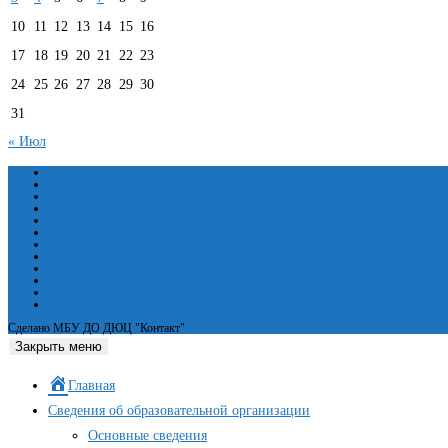
10
11
12
13
14
15
16
17
18
19
20
21
22
23
24
25
26
27
28
29
30
31
« Июл
Сведения об образовательной организации
Основные сведения
Структура и органы управления образовательной организацией
Документы
Образование
Руководство
Педагогический состав
Материально-техническое обеспечение и оснащенность образовательного проце
Платные образовательные услуги
Финансово-хозяйственная деятельность
Вакантные места для приёма (перевода) обучающихся
Международное сотрудничество
Сделано МБУ ДО ДЮЦ "Контакт"
Закрыть меню
Главная
Сведения об образовательной организации
Основные сведения