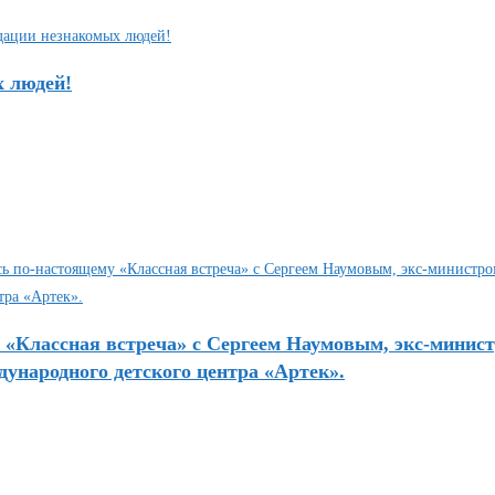
х людей!
«Классная встреча» с Сергеем Наумовым, экс-минист
ународного детского центра «Артек».