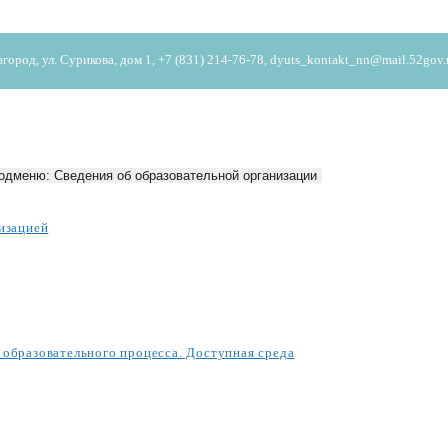
од, ул. Сурикова, дом 1, +7 (831) 214-76-78, dyuts_kontakt_nn@mail.52gov.
одменю: Сведения об образовательной организации
изацией
образовательного процесса. Доступная среда