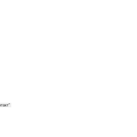
такт”