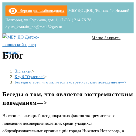
Перейти
Версия для слабовидящих
МБУ ДО ДЮЦ "Контакт" г. Нижний
к
Новгород, ул. Сурикова, дом 1, +7 (831) 214-76-78,
содержимому
dyuts_kontakt_nn@mail.52gov.ru
Меню
Закрыть
Блог
Главная
>
Клуб "Орленок"
>
Беседы о том, что является экстремистским поведением—>
Беседы о том, что является экстремистским
поведением—>
В связи с фиксацией неоднократных фактов экстремистского
поведения несовершеннолетних среди учащихся
общеобразовательных организаций города Нижнего Новгорода, а